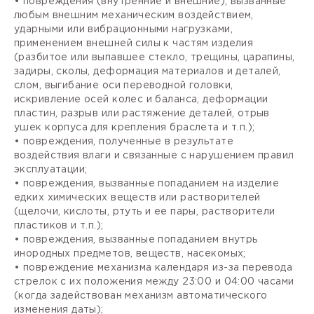
• повреждения (внутренние и внешние), вызванные
любым внешним механическим воздействием,
ударными или вибрационными нагрузками,
применением внешней силы к частям изделия
(разбитое или выпавшее стекло, трещины, царапины,
задиры, сколы, деформация материалов и деталей,
слом, выгибание оси переводной головки,
искривление осей колес и баланса, деформации
пластин, разрыв или растяжение деталей, отрыв
ушек корпуса для крепления браслета и т.п.);
• повреждения, полученные в результате
воздействия влаги и связанные с нарушением правил
эксплуатации;
• повреждения, вызванные попаданием на изделие
едких химических веществ или растворителей
(щелочи, кислоты, ртуть и ее пары, растворители
пластиков и т.п.);
• повреждения, вызванные попаданием внутрь
инородных предметов, веществ, насекомых;
• повреждение механизма календаря из-за перевода
стрелок с их положения между 23:00 и 04:00 часами
(когда задействован механизм автоматического
изменения даты);