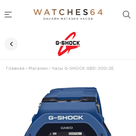
Главная
›
Магазин
›
Часы G-SHOCK GBD-200-2E