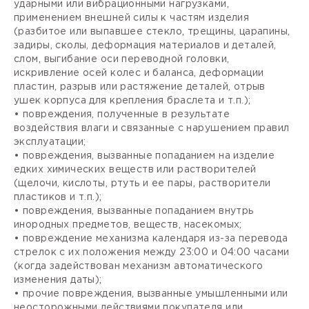
ударными или вибрационными нагрузками,
применением внешней силы к частям изделия
(разбитое или выпавшее стекло, трещины, царапины,
задиры, сколы, деформация материалов и деталей,
слом, выгибание оси переводной головки,
искривление осей колес и баланса, деформации
пластин, разрыв или растяжение деталей, отрыв
ушек корпуса для крепления браслета и т.п.);
• повреждения, полученные в результате
воздействия влаги и связанные с нарушением правил
эксплуатации;
• повреждения, вызванные попаданием на изделие
едких химических веществ или растворителей
(щелочи, кислоты, ртуть и ее пары, растворители
пластиков и т.п.);
• повреждения, вызванные попаданием внутрь
инородных предметов, веществ, насекомых;
• повреждение механизма календаря из-за перевода
стрелок с их положения между 23:00 и 04:00 часами
(когда задействован механизм автоматического
изменения даты);
• прочие повреждения, вызванные умышленными или
неосторожными действиями покупателя или