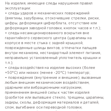
На изделия, имеющие следы нарушения правил
эксплуатации:
• следы ударов и механических повреждений
(вмятины, зазубрины, отскочившие стрелки, риски,
цифры, деформация циферблата, отсутствие или
деформация заводной головки, кнопок часов и т.п.);
• следы несанкционированного вскрытия вне
гарантийного сервисного центра (царапины на
корпусе в месте стыка с задней крышкой,
поврежденные шлицы винтов, отпечатки пальцев
внутри механизма, нестандартный элемент питания,
неправильно установленный уплотнитель крышки и
т.п.);
• следы воздействия на изделие высоких (более
+50°С) или низких (менее -20°С) температур;
• повреждения (внутренние и внешние), вызванные
любым внешним механическим воздействием,
ударными или вибрационными нагрузками,
применением внешней силы к частям изделия
(разбитое или выпавшее стекло, трещины, царапины,
задиры, сколы, деформация материалов и деталей,
слом, выгибание оси переводной головки,