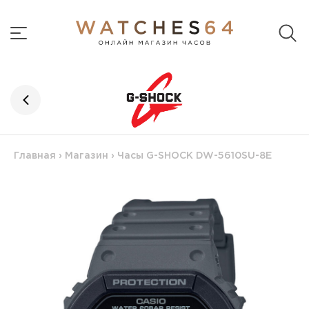
Главная
›
Магазин
›
Часы G-SHOCK DW-5610SU-8E