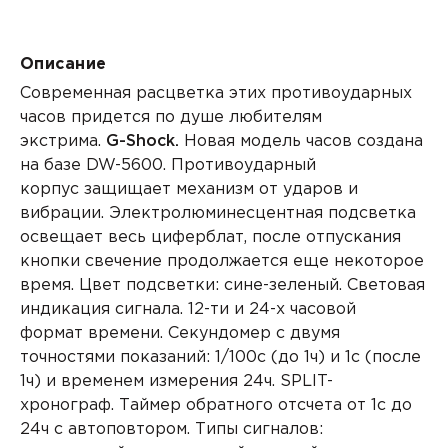
Описание
Современная расцветка этих противоударных
часов придется по душе любителям
экстрима.
G-Shock.
Новая модель часов создана
на базе DW-5600.
Противоударный
корпус
защищает механизм от ударов и
вибрации. Электролюминесцентная подсветка
освещает весь циферблат, после отпускания
кнопки свечение продолжается еще некоторое
время. Цвет подсветки: сине-зеленый. Световая
индикация сигнала.
12-ти и 24-х часовой
формат
времени. Секундомер с двумя
точностями показаний: 1/100с (до 1ч) и 1с (после
1ч) и временем измерения 24ч.
SPLIT-
хронограф.
Таймер
обратного отсчета от 1с до
24ч с автоповтором. Типы сигналов: