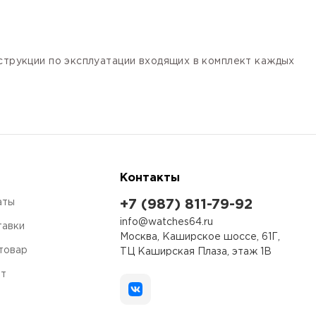
нструкции по эксплуатации входящих в комплект каждых
Контакты
аты
+7 (987) 811-79-92
info@watches64.ru
тавки
Москва, Каширское шоссе, 61Г,
 товар
ТЦ Каширская Плаза, этаж 1В
ет