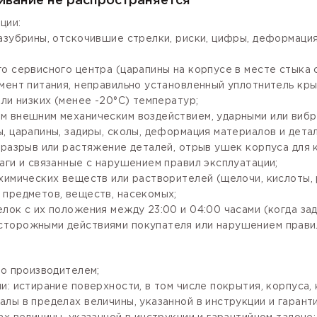
ивание не распространяется
ции:
зазубрины, отскочившие стрелки, риски, цифры, деформаци
го сервисного центра (царапины на корпусе в месте стыка
мент питания, неправильно установленный уплотнитель крыш
ли низких (менее -20°С) температур;
м внешним механическим воздействием, ударными или вибр
, царапины, задиры, сколы, деформация материалов и детал
разрыв или растяжение деталей, отрыв ушек корпуса для кр
аги и связанные с нарушением правил эксплуатации;
имических веществ или растворителей (щелочи, кислоты, рт
 предметов, веществ, насекомых;
лок с их положения между 23:00 и 04:00 часами (когда за
сторожными действиями покупателя или нарушением правил
го производителем;
: истирание поверхности, в том числе покрытия, корпуса, 
лы в пределах величины, указанной в инструкции и гарант