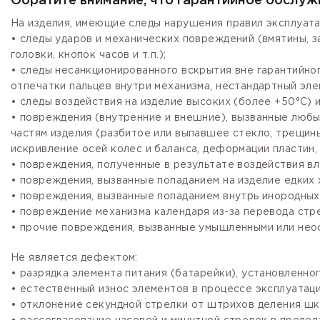
Обратите внимание, что гарантийное обслуж
На изделия, имеющие следы нарушения правил эксплуата
• следы ударов и механических повреждений (вмятины, 
головки, кнопок часов и т.п.);
• следы несанкционированного вскрытия вне гарантийно
отпечатки пальцев внутри механизма, нестандартный эле
• следы воздействия на изделие высоких (более +50°С) и
• повреждения (внутренние и внешние), вызванные любы
частям изделия (разбитое или выпавшее стекло, трещины
искривление осей колес и баланса, деформации пластин, 
• повреждения, полученные в результате воздействия вл
• повреждения, вызванные попаданием на изделие едких х
• повреждения, вызванные попаданием внутрь инородных
• повреждение механизма календаря из-за перевода стре
• прочие повреждения, вызванные умышленными или нео
Не является дефектом:
• разрядка элемента питания (батарейки), установленно
• естественный износ элементов в процессе эксплуатации
• отклонение секундной стрелки от штрихов деления шка