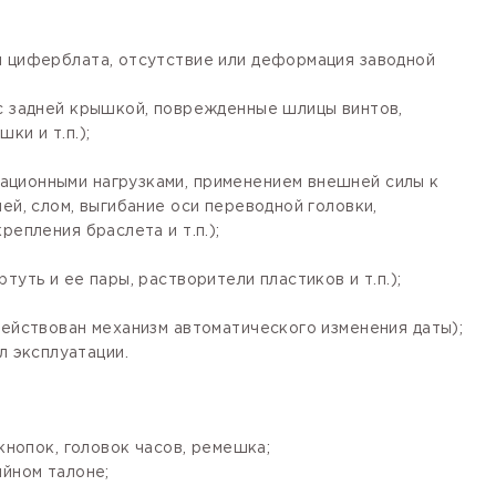
я циферблата, отсутствие или деформация заводной
 с задней крышкой, поврежденные шлицы винтов,
ки и т.п.);
ационными нагрузками, применением внешней силы к
ей, слом, выгибание оси переводной головки,
епления браслета и т.п.);
уть и ее пары, растворители пластиков и т.п.);
действован механизм автоматического изменения даты);
 эксплуатации.
кнопок, головок часов, ремешка;
ийном талоне;