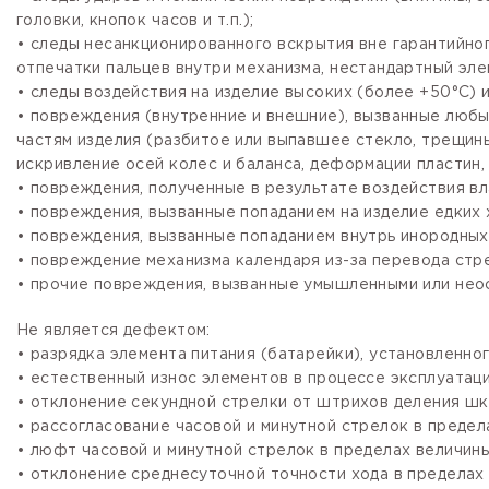
головки, кнопок часов и т.п.);
• следы несанкционированного вскрытия вне гарантийно
отпечатки пальцев внутри механизма, нестандартный эле
• следы воздействия на изделие высоких (более +50°С) и
• повреждения (внутренние и внешние), вызванные любы
частям изделия (разбитое или выпавшее стекло, трещины
искривление осей колес и баланса, деформации пластин, 
• повреждения, полученные в результате воздействия вл
• повреждения, вызванные попаданием на изделие едких х
• повреждения, вызванные попаданием внутрь инородных
• повреждение механизма календаря из-за перевода стре
• прочие повреждения, вызванные умышленными или нео
Не является дефектом:
• разрядка элемента питания (батарейки), установленно
• естественный износ элементов в процессе эксплуатации
• отклонение секундной стрелки от штрихов деления шка
• рассогласование часовой и минутной стрелок в предела
• люфт часовой и минутной стрелок в пределах величины,
• отклонение среднесуточной точности хода в пределах 