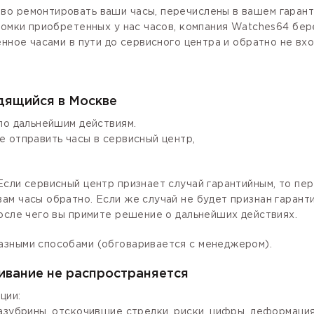
о ремонтировать ваши часы, перечислены в вашем гаранти
ломки приобретенных у нас часов, компания Watches64 бер
енное часами в пути до сервисного центра и обратно не вх
одящийся в Москве
по дальнейшим действиям.
е отправить часы в сервисный центр,
сли сервисный центр признает случай гарантийным, то пер
ам часы обратно. Если же случай не будет признан гаран
осле чего вы примите решение о дальнейших действиях.
азными способами (обговаривается с менеджером).
ивание не распространяется
ции:
зазубрины, отскочившие стрелки, риски, цифры, деформаци