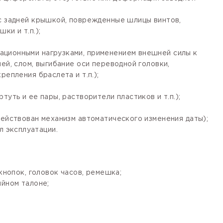
 с задней крышкой, поврежденные шлицы винтов,
ки и т.п.);
ационными нагрузками, применением внешней силы к
ей, слом, выгибание оси переводной головки,
епления браслета и т.п.);
уть и ее пары, растворители пластиков и т.п.);
действован механизм автоматического изменения даты);
 эксплуатации.
кнопок, головок часов, ремешка;
ийном талоне;