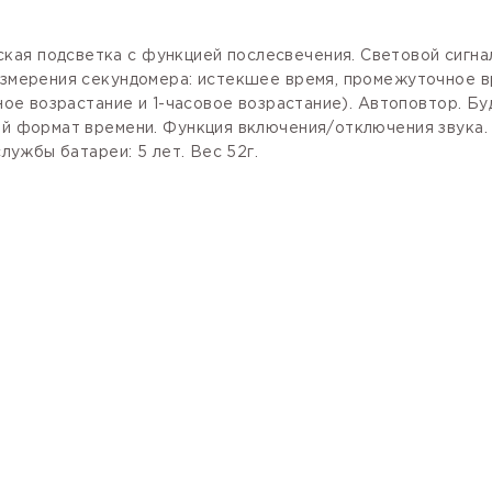
кая подсветка с функцией послесвечения. Световой сигн
измерения секундомера: истекшее время, промежуточное вр
тное возрастание и 1-часовое возрастание). Автоповтор. Б
вой формат времени. Функция включения/отключения звука
службы батареи: 5 лет. Вес 52г.