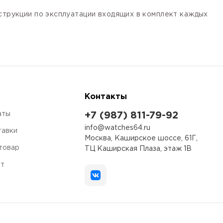
нструкции по эксплуатации входящих в комплект каждых
Контакты
аты
+7 (987) 811-79-92
info@watches64.ru
тавки
Москва, Каширское шоссе, 61Г,
 товар
ТЦ Каширская Плаза, этаж 1В
ет