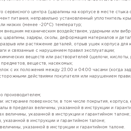
го сервисного центра (царапины на корпусе в месте стыка
мент питания, неправильно установленный уплотнитель крыш
ли низких (менее -20°С) температур;
м внешним механическим воздействием, ударными или вибр
, царапины, задиры, сколы, деформация материалов и детал
разрыв или растяжение деталей, отрыв ушек корпуса для кр
аги и связанные с нарушением правил эксплуатации;
имических веществ или растворителей (щелочи, кислоты, рт
 предметов, веществ, насекомых;
лок с их положения между 23:00 и 04:00 часами (когда за
сторожными действиями покупателя или нарушением правил
го производителем;
: истирание поверхности, в том числе покрытия, корпуса, 
лы в пределах величины, указанной в инструкции и гарант
х величины, указанной в инструкции и гарантийном талоне;
 указанной в инструкции и гарантийном талоне;
величины, указанной в инструкции и гарантийном талоне.