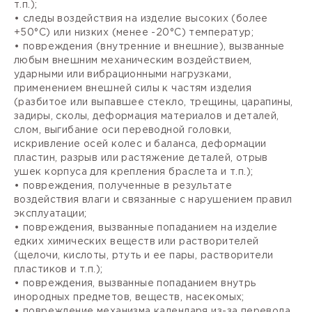
т.п.);
• следы воздействия на изделие высоких (более
+50°С) или низких (менее -20°С) температур;
• повреждения (внутренние и внешние), вызванные
любым внешним механическим воздействием,
ударными или вибрационными нагрузками,
применением внешней силы к частям изделия
(разбитое или выпавшее стекло, трещины, царапины,
задиры, сколы, деформация материалов и деталей,
слом, выгибание оси переводной головки,
искривление осей колес и баланса, деформации
пластин, разрыв или растяжение деталей, отрыв
ушек корпуса для крепления браслета и т.п.);
• повреждения, полученные в результате
воздействия влаги и связанные с нарушением правил
эксплуатации;
• повреждения, вызванные попаданием на изделие
едких химических веществ или растворителей
(щелочи, кислоты, ртуть и ее пары, растворители
пластиков и т.п.);
• повреждения, вызванные попаданием внутрь
инородных предметов, веществ, насекомых;
• повреждение механизма календаря из-за перевода