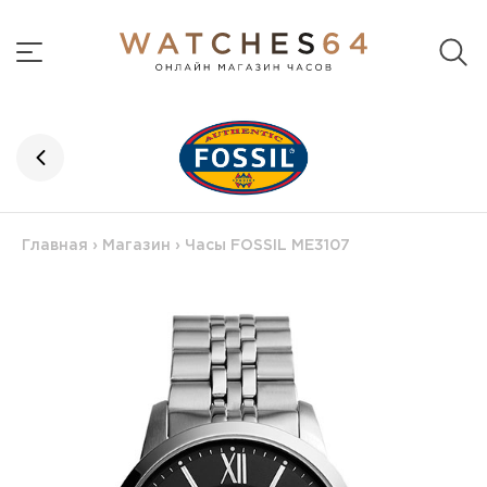
Главная
›
Магазин
›
Часы FOSSIL ME3107