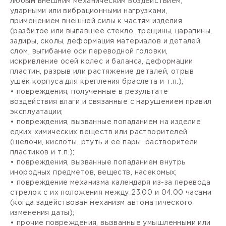
любым внешним механическим воздействием,
ударными или вибрационными нагрузками,
применением внешней силы к частям изделия
(разбитое или выпавшее стекло, трещины, царапины,
задиры, сколы, деформация материалов и деталей,
слом, выгибание оси переводной головки,
искривление осей колес и баланса, деформации
пластин, разрыв или растяжение деталей, отрыв
ушек корпуса для крепления браслета и т.п.);
• повреждения, полученные в результате
воздействия влаги и связанные с нарушением правил
эксплуатации;
• повреждения, вызванные попаданием на изделие
едких химических веществ или растворителей
(щелочи, кислоты, ртуть и ее пары, растворители
пластиков и т.п.);
• повреждения, вызванные попаданием внутрь
инородных предметов, веществ, насекомых;
• повреждение механизма календаря из-за перевода
стрелок с их положения между 23:00 и 04:00 часами
(когда задействован механизм автоматического
изменения даты);
• прочие повреждения, вызванные умышленными или