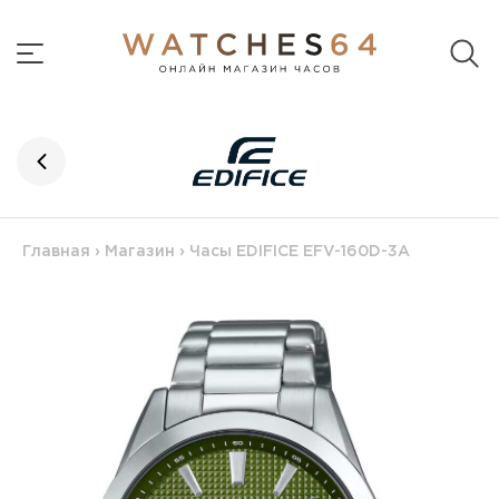
Главная
›
Магазин
›
Часы EDIFICE EFV-160D-3A