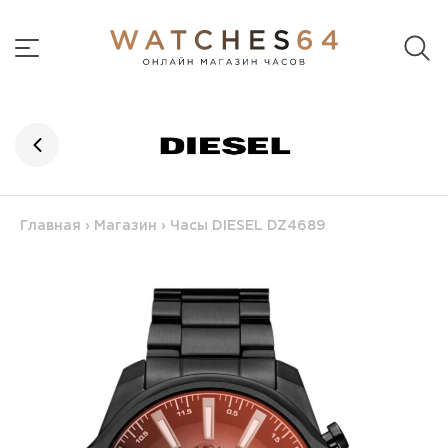
Главная
›
Магазин
›
Часы DIESEL DZ4689