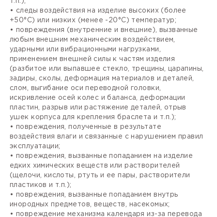
т.п.);
• следы воздействия на изделие высоких (более
+50°С) или низких (менее -20°С) температур;
• повреждения (внутренние и внешние), вызванные
любым внешним механическим воздействием,
ударными или вибрационными нагрузками,
применением внешней силы к частям изделия
(разбитое или выпавшее стекло, трещины, царапины,
задиры, сколы, деформация материалов и деталей,
слом, выгибание оси переводной головки,
искривление осей колес и баланса, деформации
пластин, разрыв или растяжение деталей, отрыв
ушек корпуса для крепления браслета и т.п.);
• повреждения, полученные в результате
воздействия влаги и связанные с нарушением правил
эксплуатации;
• повреждения, вызванные попаданием на изделие
едких химических веществ или растворителей
(щелочи, кислоты, ртуть и ее пары, растворители
пластиков и т.п.);
• повреждения, вызванные попаданием внутрь
инородных предметов, веществ, насекомых;
• повреждение механизма календаря из-за перевода