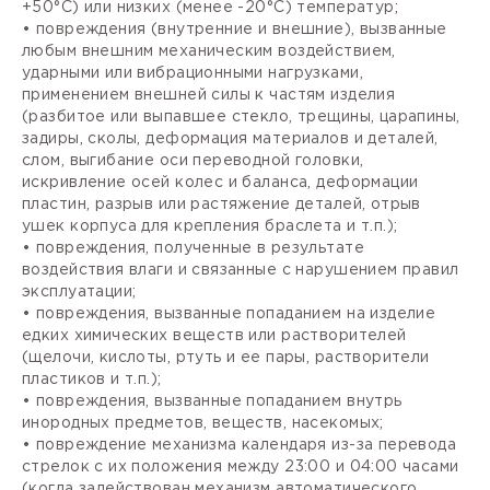
+50°С) или низких (менее -20°С) температур;
• повреждения (внутренние и внешние), вызванные
любым внешним механическим воздействием,
ударными или вибрационными нагрузками,
применением внешней силы к частям изделия
(разбитое или выпавшее стекло, трещины, царапины,
задиры, сколы, деформация материалов и деталей,
слом, выгибание оси переводной головки,
искривление осей колес и баланса, деформации
пластин, разрыв или растяжение деталей, отрыв
ушек корпуса для крепления браслета и т.п.);
• повреждения, полученные в результате
воздействия влаги и связанные с нарушением правил
эксплуатации;
• повреждения, вызванные попаданием на изделие
едких химических веществ или растворителей
(щелочи, кислоты, ртуть и ее пары, растворители
пластиков и т.п.);
• повреждения, вызванные попаданием внутрь
инородных предметов, веществ, насекомых;
• повреждение механизма календаря из-за перевода
стрелок с их положения между 23:00 и 04:00 часами
(когда задействован механизм автоматического