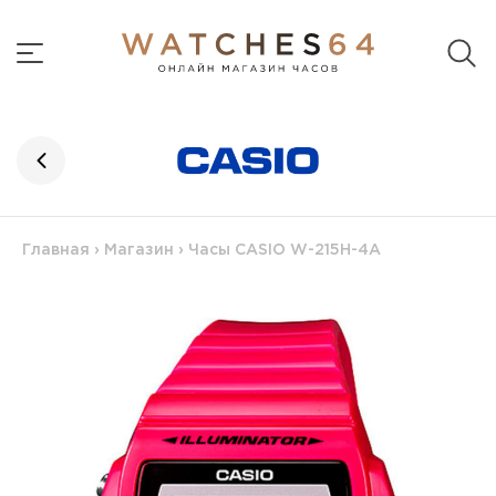
Главная
›
Магазин
›
Часы CASIO W-215H-4A