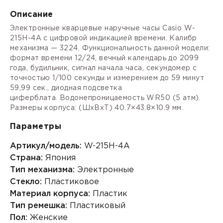
Описание
Электронные кварцевые наручные часы Casio W-
215H-4A с цифровой индикацией времени. Калибр
механизма — 3224. Функциональность данной модели:
формат времени 12/24, вечный календарь до 2099
года, будильник, сигнал начала часа, секундомер с
точностью 1/100 секунды и измерением до 59 минут
59,99 cек., диодная подсветка
циферблата. Водонепроницаемость WR50 (5 атм).
Размеры корпуса: (ШxВxТ) 40.7×43.8×10.9 мм.
Параметры
Артикул/модель:
W-215H-4A
Страна:
Япония
Тип механизма:
Электронные
Стекло:
Пластиковое
Материал корпуса:
Пластик
Тип ремешка:
Пластиковый
Пол:
Женские