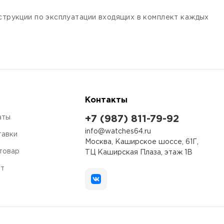
нструкции по эксплуатации входящих в комплект каждых
Контакты
аты
+7 (987) 811-79-92
info@watches64.ru
тавки
Москва, Каширское шоссе, 61Г,
 товар
ТЦ Каширская Плаза, этаж 1В
ет