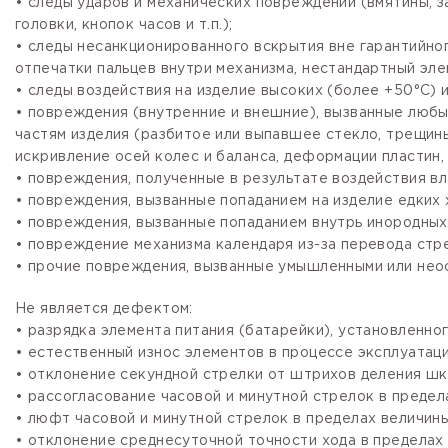
• следы ударов и механических повреждений (вмятины, 
головки, кнопок часов и т.п.);
• следы несанкционированного вскрытия вне гарантийно
отпечатки пальцев внутри механизма, нестандартный эле
• следы воздействия на изделие высоких (более +50°С) и
• повреждения (внутренние и внешние), вызванные любы
частям изделия (разбитое или выпавшее стекло, трещины
искривление осей колес и баланса, деформации пластин, 
• повреждения, полученные в результате воздействия вл
• повреждения, вызванные попаданием на изделие едких х
• повреждения, вызванные попаданием внутрь инородных
• повреждение механизма календаря из-за перевода стре
• прочие повреждения, вызванные умышленными или нео
Не является дефектом:
• разрядка элемента питания (батарейки), установленно
• естественный износ элементов в процессе эксплуатации
• отклонение секундной стрелки от штрихов деления шка
• рассогласование часовой и минутной стрелок в предела
• люфт часовой и минутной стрелок в пределах величины,
• отклонение среднесуточной точности хода в пределах 