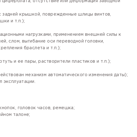
я циферблата, отсутствие или деформация заводной
 с задней крышкой, поврежденные шлицы винтов,
ки и т.п.);
ационными нагрузками, применением внешней силы к
ей, слом, выгибание оси переводной головки,
епления браслета и т.п.);
уть и ее пары, растворители пластиков и т.п.);
действован механизм автоматического изменения даты);
 эксплуатации.
кнопок, головок часов, ремешка;
ийном талоне;