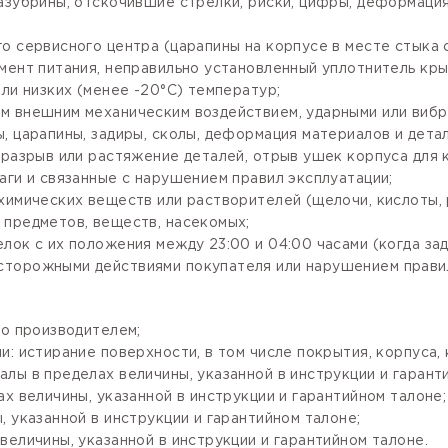
зазубрины, отскочившие стрелки, риски, цифры, деформаци
го сервисного центра (царапины на корпусе в месте стыка
мент питания, неправильно установленный уплотнитель крыш
ли низких (менее -20°С) температур;
м внешним механическим воздействием, ударными или вибр
, царапины, задиры, сколы, деформация материалов и детал
разрыв или растяжение деталей, отрыв ушек корпуса для кр
аги и связанные с нарушением правил эксплуатации;
имических веществ или растворителей (щелочи, кислоты, рт
 предметов, веществ, насекомых;
лок с их положения между 23:00 и 04:00 часами (когда за
сторожными действиями покупателя или нарушением правил
го производителем;
: истирание поверхности, в том числе покрытия, корпуса, 
лы в пределах величины, указанной в инструкции и гарант
х величины, указанной в инструкции и гарантийном талоне;
 указанной в инструкции и гарантийном талоне;
величины, указанной в инструкции и гарантийном талоне.