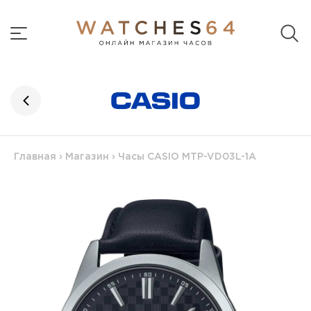
Главная
›
Магазин
›
Часы CASIO MTP-VD03L-1A