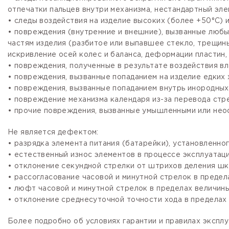
отпечатки пальцев внутри механизма, нестандартный эле
• следы воздействия на изделие высоких (более +50°С) и
• повреждения (внутренние и внешние), вызванные любы
частям изделия (разбитое или выпавшее стекло, трещины
искривление осей колес и баланса, деформации пластин, 
• повреждения, полученные в результате воздействия вл
• повреждения, вызванные попаданием на изделие едких х
• повреждения, вызванные попаданием внутрь инородных
• повреждение механизма календаря из-за перевода стре
• прочие повреждения, вызванные умышленными или нео
Не является дефектом:
• разрядка элемента питания (батарейки), установленно
• естественный износ элементов в процессе эксплуатации
• отклонение секундной стрелки от штрихов деления шка
• рассогласование часовой и минутной стрелок в предела
• люфт часовой и минутной стрелок в пределах величины,
• отклонение среднесуточной точности хода в пределах 
Более подробно об условиях гарантии и правилах эксплу