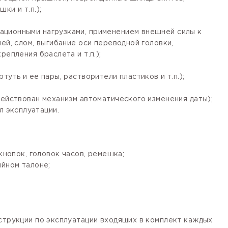
ки и т.п.);
ационными нагрузками, применением внешней силы к
ей, слом, выгибание оси переводной головки,
епления браслета и т.п.);
уть и ее пары, растворители пластиков и т.п.);
действован механизм автоматического изменения даты);
 эксплуатации.
кнопок, головок часов, ремешка;
ийном талоне;
нструкции по эксплуатации входящих в комплект каждых