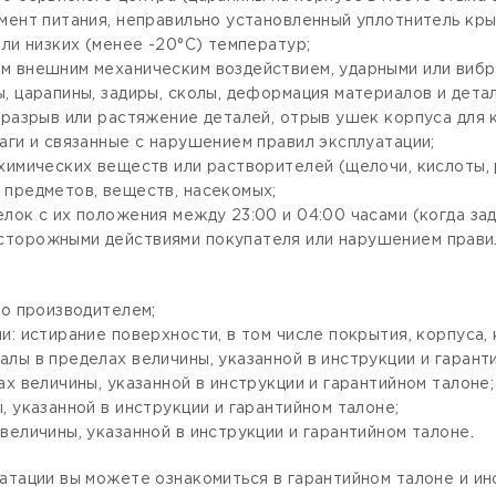
мент питания, неправильно установленный уплотнитель крыш
ли низких (менее -20°С) температур;
м внешним механическим воздействием, ударными или вибр
, царапины, задиры, сколы, деформация материалов и детал
разрыв или растяжение деталей, отрыв ушек корпуса для кр
аги и связанные с нарушением правил эксплуатации;
имических веществ или растворителей (щелочи, кислоты, рт
 предметов, веществ, насекомых;
лок с их положения между 23:00 и 04:00 часами (когда за
сторожными действиями покупателя или нарушением правил
го производителем;
: истирание поверхности, в том числе покрытия, корпуса, 
лы в пределах величины, указанной в инструкции и гарант
х величины, указанной в инструкции и гарантийном талоне;
 указанной в инструкции и гарантийном талоне;
величины, указанной в инструкции и гарантийном талоне.
атации вы можете ознакомиться в гарантийном талоне и и