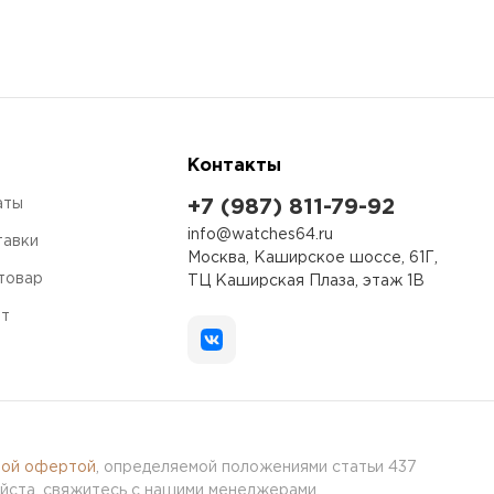
Контакты
аты
+7 (987) 811-79-92
info@watches64.ru
тавки
Москва, Каширское шоссе, 61Г,
 товар
ТЦ Каширская Плаза, этаж 1В
ет
ной офертой
, определяемой положениями статьи 437
йста, свяжитесь с нашими менеджерами.