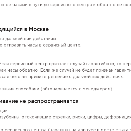
енное часами в пути до сервисного центра и обратно не вх
одящийся в Москве
по дальнейшим действиям.
е отправить часы в сервисный центр,
сли сервисный центр признает случай гарантийным, то пер
ам часы обратно. Если же случай не будет признан гаран
осле чего вы примите решение о дальнейших действиях.
азными способами (обговаривается с менеджером).
ивание не распространяется
ции:
зазубрины, отскочившие стрелки, риски, цифры, деформаци
го сервисного центра (царапины на корпусе в месте стыка