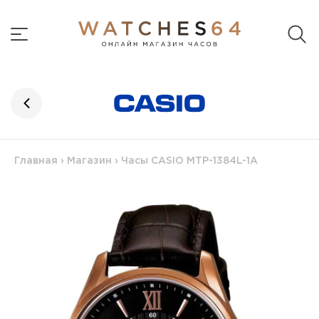
Главная
›
Магазин
›
Часы CASIO MTP-1384L-1A