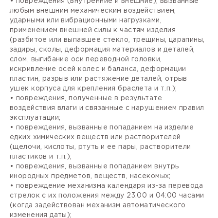
• повреждения (внутренние и внешние), вызванные
любым внешним механическим воздействием,
ударными или вибрационными нагрузками,
применением внешней силы к частям изделия
(разбитое или выпавшее стекло, трещины, царапины,
задиры, сколы, деформация материалов и деталей,
слом, выгибание оси переводной головки,
искривление осей колес и баланса, деформации
пластин, разрыв или растяжение деталей, отрыв
ушек корпуса для крепления браслета и т.п.);
• повреждения, полученные в результате
воздействия влаги и связанные с нарушением правил
эксплуатации;
• повреждения, вызванные попаданием на изделие
едких химических веществ или растворителей
(щелочи, кислоты, ртуть и ее пары, растворители
пластиков и т.п.);
• повреждения, вызванные попаданием внутрь
инородных предметов, веществ, насекомых;
• повреждение механизма календаря из-за перевода
стрелок с их положения между 23:00 и 04:00 часами
(когда задействован механизм автоматического
изменения даты);