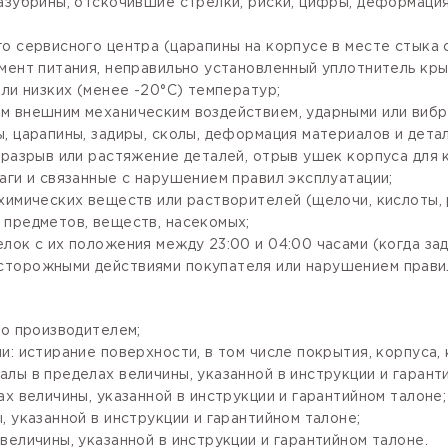
зазубрины, отскочившие стрелки, риски, цифры, деформаци
го сервисного центра (царапины на корпусе в месте стыка
мент питания, неправильно установленный уплотнитель крыш
ли низких (менее -20°С) температур;
м внешним механическим воздействием, ударными или вибр
, царапины, задиры, сколы, деформация материалов и детал
разрыв или растяжение деталей, отрыв ушек корпуса для кр
аги и связанные с нарушением правил эксплуатации;
имических веществ или растворителей (щелочи, кислоты, рт
 предметов, веществ, насекомых;
лок с их положения между 23:00 и 04:00 часами (когда за
сторожными действиями покупателя или нарушением правил
го производителем;
: истирание поверхности, в том числе покрытия, корпуса, 
лы в пределах величины, указанной в инструкции и гарант
х величины, указанной в инструкции и гарантийном талоне;
 указанной в инструкции и гарантийном талоне;
величины, указанной в инструкции и гарантийном талоне.