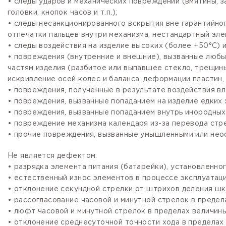
• следы ударов и механических повреждений (вмятины, 
головки, кнопок часов и т.п.);
• следы несанкционированного вскрытия вне гарантийно
отпечатки пальцев внутри механизма, нестандартный эле
• следы воздействия на изделие высоких (более +50°С) и
• повреждения (внутренние и внешние), вызванные любы
частям изделия (разбитое или выпавшее стекло, трещины
искривление осей колес и баланса, деформации пластин, 
• повреждения, полученные в результате воздействия вл
• повреждения, вызванные попаданием на изделие едких х
• повреждения, вызванные попаданием внутрь инородных
• повреждение механизма календаря из-за перевода стре
• прочие повреждения, вызванные умышленными или нео
Не является дефектом:
• разрядка элемента питания (батарейки), установленно
• естественный износ элементов в процессе эксплуатации
• отклонение секундной стрелки от штрихов деления шка
• рассогласование часовой и минутной стрелок в предела
• люфт часовой и минутной стрелок в пределах величины,
• отклонение среднесуточной точности хода в пределах 