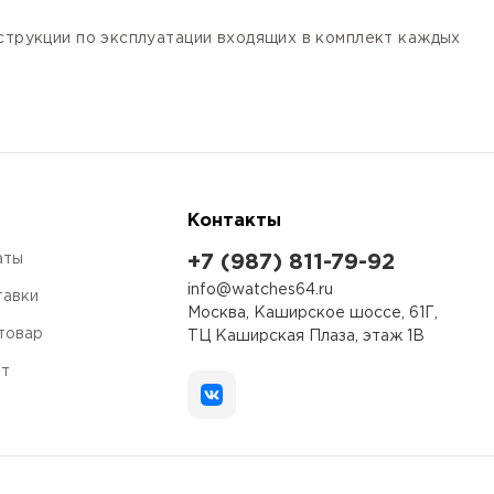
нструкции по эксплуатации входящих в комплект каждых
Контакты
аты
+7 (987) 811-79-92
info@watches64.ru
тавки
Москва, Каширское шоссе, 61Г,
 товар
ТЦ Каширская Плаза, этаж 1В
ет