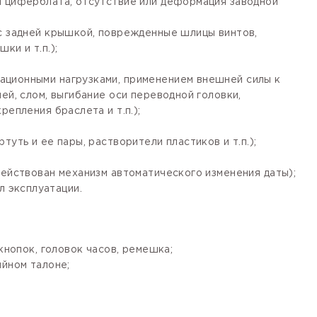
я циферблата, отсутствие или деформация заводной
 с задней крышкой, поврежденные шлицы винтов,
ки и т.п.);
ационными нагрузками, применением внешней силы к
ей, слом, выгибание оси переводной головки,
епления браслета и т.п.);
уть и ее пары, растворители пластиков и т.п.);
действован механизм автоматического изменения даты);
 эксплуатации.
кнопок, головок часов, ремешка;
ийном талоне;