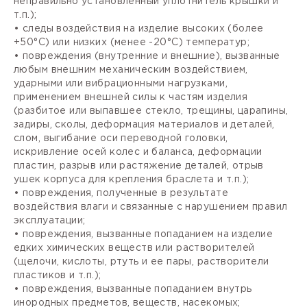
неправильно установленный уплотнитель крышки и
т.п.);
• следы воздействия на изделие высоких (более
+50°С) или низких (менее -20°С) температур;
• повреждения (внутренние и внешние), вызванные
любым внешним механическим воздействием,
ударными или вибрационными нагрузками,
применением внешней силы к частям изделия
(разбитое или выпавшее стекло, трещины, царапины,
задиры, сколы, деформация материалов и деталей,
слом, выгибание оси переводной головки,
искривление осей колес и баланса, деформации
пластин, разрыв или растяжение деталей, отрыв
ушек корпуса для крепления браслета и т.п.);
• повреждения, полученные в результате
воздействия влаги и связанные с нарушением правил
эксплуатации;
• повреждения, вызванные попаданием на изделие
едких химических веществ или растворителей
(щелочи, кислоты, ртуть и ее пары, растворители
пластиков и т.п.);
• повреждения, вызванные попаданием внутрь
инородных предметов, веществ, насекомых;