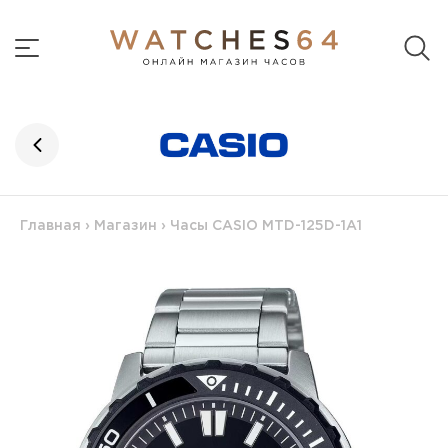
Главная
›
Магазин
›
Часы CASIO MTD-125D-1A1