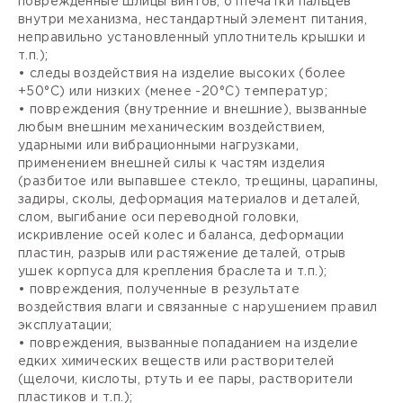
поврежденные шлицы винтов, отпечатки пальцев
внутри механизма, нестандартный элемент питания,
неправильно установленный уплотнитель крышки и
т.п.);
• следы воздействия на изделие высоких (более
+50°С) или низких (менее -20°С) температур;
• повреждения (внутренние и внешние), вызванные
любым внешним механическим воздействием,
ударными или вибрационными нагрузками,
применением внешней силы к частям изделия
(разбитое или выпавшее стекло, трещины, царапины,
задиры, сколы, деформация материалов и деталей,
слом, выгибание оси переводной головки,
искривление осей колес и баланса, деформации
пластин, разрыв или растяжение деталей, отрыв
ушек корпуса для крепления браслета и т.п.);
• повреждения, полученные в результате
воздействия влаги и связанные с нарушением правил
эксплуатации;
• повреждения, вызванные попаданием на изделие
едких химических веществ или растворителей
(щелочи, кислоты, ртуть и ее пары, растворители
пластиков и т.п.);