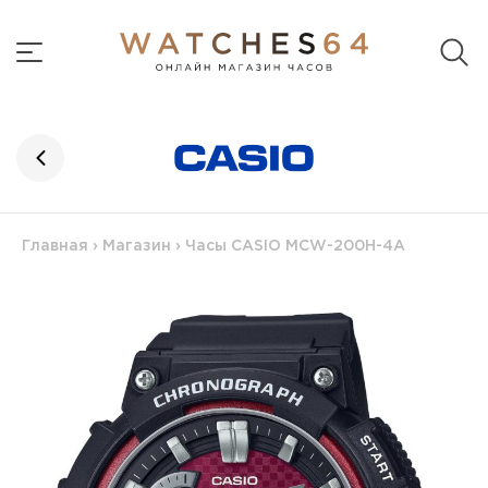
Главная
›
Магазин
›
Часы CASIO MCW-200H-4A