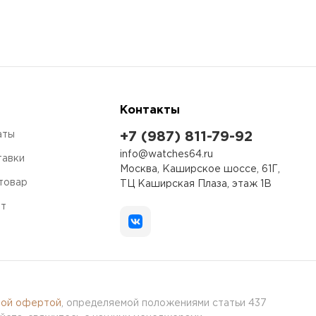
Контакты
аты
+7 (987) 811-79-92
info@watches64.ru
тавки
Москва, Каширское шоссе, 61Г,
 товар
ТЦ Каширская Плаза, этаж 1В
ет
ной офертой
, определяемой положениями статьи 437