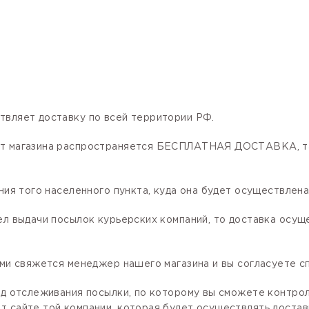
твляет доставку по всей территории РФ.
нет магазина распространяется БЕСПЛАТНАЯ ДОСТАВКА, та
ния того населенного пункта, куда она будет осуществлена
ел выдачи посылок курьерских компаний, то доставка осущ
ами свяжется менеджер нашего магазина и вы согласуете сп
код отслеживания посылки, по которому вы сможете контро
 сайте той компании, которая будет осуществлять доставк