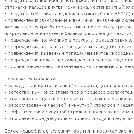
• следы несанкционированного вскрытия вне гарантийно
отпечатки пальцев внутри механизма, нестандартный эле
• следы воздействия на изделие высоких (более +50°С) и
• повреждения (внутренние и внешние), вызванные любы
частям изделия (разбитое или выпавшее стекло, трещины
искривление осей колес и баланса, деформации пластин, 
• повреждения, полученные в результате воздействия вл
• повреждения, вызванные попаданием на изделие едких х
• повреждения, вызванные попаданием внутрь инородных
• повреждение механизма календаря из-за перевода стре
• прочие повреждения, вызванные умышленными или нео
Не является дефектом:
• разрядка элемента питания (батарейки), установленно
• естественный износ элементов в процессе эксплуатации
• отклонение секундной стрелки от штрихов деления шка
• рассогласование часовой и минутной стрелок в предела
• люфт часовой и минутной стрелок в пределах величины,
• отклонение среднесуточной точности хода в пределах 
Более подробно об условиях гарантии и правилах эксплу