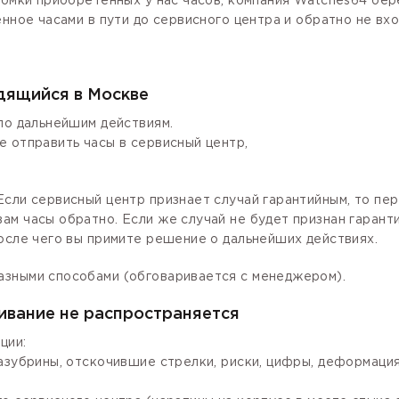
ломки приобретенных у нас часов, компания Watches64 бер
енное часами в пути до сервисного центра и обратно не вх
одящийся в Москве
по дальнейшим действиям.
е отправить часы в сервисный центр,
сли сервисный центр признает случай гарантийным, то пер
ам часы обратно. Если же случай не будет признан гаран
осле чего вы примите решение о дальнейших действиях.
азными способами (обговаривается с менеджером).
ивание не распространяется
ции:
зазубрины, отскочившие стрелки, риски, цифры, деформаци