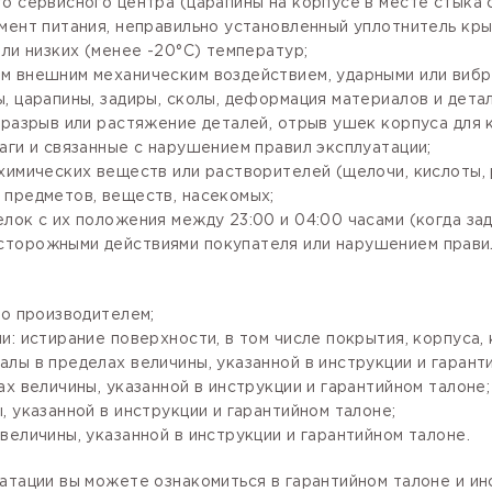
го сервисного центра (царапины на корпусе в месте стыка
мент питания, неправильно установленный уплотнитель крыш
ли низких (менее -20°С) температур;
м внешним механическим воздействием, ударными или вибр
, царапины, задиры, сколы, деформация материалов и детал
разрыв или растяжение деталей, отрыв ушек корпуса для кр
аги и связанные с нарушением правил эксплуатации;
имических веществ или растворителей (щелочи, кислоты, рт
 предметов, веществ, насекомых;
лок с их положения между 23:00 и 04:00 часами (когда за
сторожными действиями покупателя или нарушением правил
го производителем;
: истирание поверхности, в том числе покрытия, корпуса, 
лы в пределах величины, указанной в инструкции и гарант
х величины, указанной в инструкции и гарантийном талоне;
 указанной в инструкции и гарантийном талоне;
величины, указанной в инструкции и гарантийном талоне.
атации вы можете ознакомиться в гарантийном талоне и и