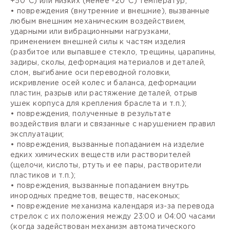
+50°С) или низких (менее -20°С) температур;
• повреждения (внутренние и внешние), вызванные
любым внешним механическим воздействием,
ударными или вибрационными нагрузками,
применением внешней силы к частям изделия
(разбитое или выпавшее стекло, трещины, царапины,
задиры, сколы, деформация материалов и деталей,
слом, выгибание оси переводной головки,
искривление осей колес и баланса, деформации
пластин, разрыв или растяжение деталей, отрыв
ушек корпуса для крепления браслета и т.п.);
• повреждения, полученные в результате
воздействия влаги и связанные с нарушением правил
эксплуатации;
• повреждения, вызванные попаданием на изделие
едких химических веществ или растворителей
(щелочи, кислоты, ртуть и ее пары, растворители
пластиков и т.п.);
• повреждения, вызванные попаданием внутрь
инородных предметов, веществ, насекомых;
• повреждение механизма календаря из-за перевода
стрелок с их положения между 23:00 и 04:00 часами
(когда задействован механизм автоматического