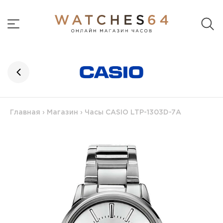
Главная
›
Магазин
›
Часы CASIO LTP-1303D-7A