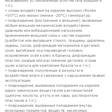
неправильно установленный уплотнитель крышки и
т.п.);
• следы воздействия на изделие высоких (более
+50°С) или низких (менее -20°С) температур;
• повреждения (внутренние и внешние), вызванные
любым внешним механическим воздействием,
ударными или вибрационными нагрузками,
применением внешней силы к частям изделия
(разбитое или выпавшее стекло, трещины, царапины,
задиры, сколы, деформация материалов и деталей,
слом, выгибание оси переводной головки,
искривление осей колес и баланса, деформации
пластин, разрыв или растяжение деталей, отрыв
ушек корпуса для крепления браслета и т.п.);
• повреждения, полученные в результате
воздействия влаги и связанные с нарушением правил
эксплуатации;
• повреждения, вызванные попаданием на изделие
едких химических веществ или растворителей
(щелочи, кислоты, ртуть и ее пары, растворители
пластиков и т.п.);
• повреждения, вызванные попаданием внутрь
инородных предметов, веществ, насекомых;