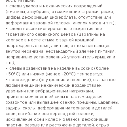
эксплуатации:
• следы ударов и механических повреждений
(вмятины, зазубрины, отскочившие стрелки, риски,
цифры, деформация циферблата, отсутствие или
деформация заводной головки, кнопок часов и т.п.);
• следы несанкционированного вскрытия вне
гарантийного сервисного центра (царапины на
корпусе в месте стыка с задней крышкой,
поврежденные шлицы винтов, отпечатки пальцев
внутри механизма, нестандартный элемент питания,
неправильно установленный уплотнитель крышки и
т.п.);
• следы воздействия на изделие высоких (более
+50°С) или низких (менее -20°С) температур;
• повреждения (внутренние и внешние), вызванные
любым внешним механическим воздействием,
ударными или вибрационными нагрузками,
применением внешней силы к частям изделия
(разбитое или выпавшее стекло, трещины, царапины,
задиры, сколы, деформация материалов и деталей,
слом, выгибание оси переводной головки,
искривление осей колес и баланса, деформации
пластин, разрыв или растяжение деталей, отрыв