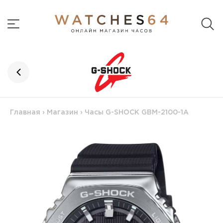
Главная
›
Магазин
›
Часы G-SHOCK GBM-2100-1A