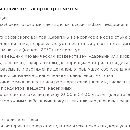
ивание не распространяется
ции:
зазубрины, отскочившие стрелки, риски, цифры, деформаци
го сервисного центра (царапины на корпусе в месте стыка
мент питания, неправильно установленный уплотнитель крыш
ли низких (менее -20°С) температур;
м внешним механическим воздействием, ударными или вибр
, царапины, задиры, сколы, деформация материалов и детал
разрыв или растяжение деталей, отрыв ушек корпуса для кр
аги и связанные с нарушением правил эксплуатации;
имических веществ или растворителей (щелочи, кислоты, рт
 предметов, веществ, насекомых;
лок с их положения между 23:00 и 04:00 часами (когда за
сторожными действиями покупателя или нарушением правил
го производителем;
: истирание поверхности, в том числе покрытия, корпуса, 