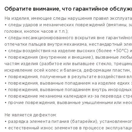
Обратите внимание, что гарантийное обслуж
На изделия, имеющие следы нарушения правил эксплуата
• следы ударов и механических повреждений (вмятины, 
головки, кнопок часов и т.п.);
• следы несанкционированного вскрытия вне гарантийно
отпечатки пальцев внутри механизма, нестандартный эле
• следы воздействия на изделие высоких (более +50°С) и
• повреждения (внутренние и внешние), вызванные любы
частям изделия (разбитое или выпавшее стекло, трещины
искривление осей колес и баланса, деформации пластин, 
• повреждения, полученные в результате воздействия вл
• повреждения, вызванные попаданием на изделие едких х
• повреждения, вызванные попаданием внутрь инородных
• повреждение механизма календаря из-за перевода стре
• прочие повреждения, вызванные умышленными или нео
Не является дефектом:
• разрядка элемента питания (батарейки), установленно
• естественный износ элементов в процессе эксплуатации