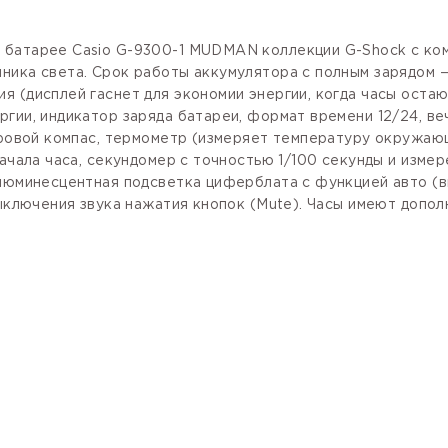
 батарее Casio G-9300-1 MUDMAN коллекции G-Shock с ком
ника света. Срок работы аккумулятора с полным зарядом 
 (дисплей гаснет для экономии энергии, когда часы остаю
гии, индикатор заряда батареи, формат времени 12/24, ве
фровой компас, термометр (измеряет температуру окружаю
ачала часа, секундомер с точностью 1/100 секунды и измере
олюминесцентная подсветка циферблата с функцией авто (в
выключения звука нажатия кнопок (Mute). Часы имеют допо