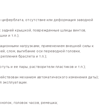
я циферблата, отсутствие или деформация заводной
 с задней крышкой, поврежденные шлицы винтов,
ки и т.п.);
ационными нагрузками, применением внешней силы к
ей, слом, выгибание оси переводной головки,
епления браслета и т.п.);
уть и ее пары, растворители пластиков и т.п.);
действован механизм автоматического изменения даты);
 эксплуатации.
кнопок, головок часов, ремешка;