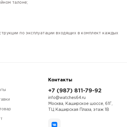
ийном талоне;
нструкции по эксплуатации входящих в комплект каждых
Контакты
аты
+7 (987) 811-79-92
info@watches64.ru
тавки
Москва, Каширское шоссе, 61Г,
 товар
ТЦ Каширская Плаза, этаж 1В
ет