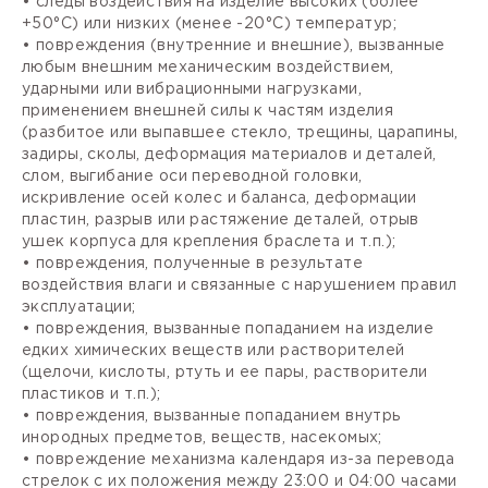
• следы воздействия на изделие высоких (более
+50°С) или низких (менее -20°С) температур;
• повреждения (внутренние и внешние), вызванные
любым внешним механическим воздействием,
ударными или вибрационными нагрузками,
применением внешней силы к частям изделия
(разбитое или выпавшее стекло, трещины, царапины,
задиры, сколы, деформация материалов и деталей,
слом, выгибание оси переводной головки,
искривление осей колес и баланса, деформации
пластин, разрыв или растяжение деталей, отрыв
ушек корпуса для крепления браслета и т.п.);
• повреждения, полученные в результате
воздействия влаги и связанные с нарушением правил
эксплуатации;
• повреждения, вызванные попаданием на изделие
едких химических веществ или растворителей
(щелочи, кислоты, ртуть и ее пары, растворители
пластиков и т.п.);
• повреждения, вызванные попаданием внутрь
инородных предметов, веществ, насекомых;
• повреждение механизма календаря из-за перевода
стрелок с их положения между 23:00 и 04:00 часами