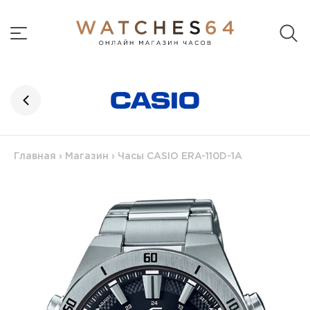
Главная
›
Магазин
›
Часы CASIO ERA-110D-1A