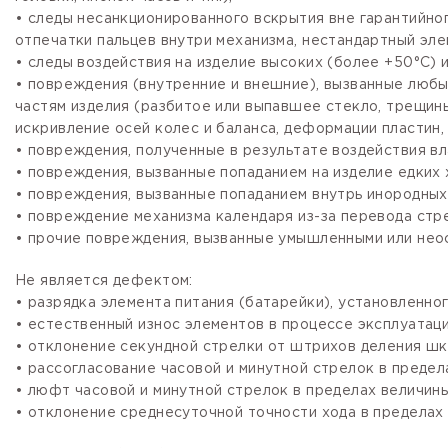
• следы несанкционированного вскрытия вне гарантийно
отпечатки пальцев внутри механизма, нестандартный эле
• следы воздействия на изделие высоких (более +50°С) и
• повреждения (внутренние и внешние), вызванные любы
частям изделия (разбитое или выпавшее стекло, трещины
искривление осей колес и баланса, деформации пластин, 
• повреждения, полученные в результате воздействия вл
• повреждения, вызванные попаданием на изделие едких х
• повреждения, вызванные попаданием внутрь инородных
• повреждение механизма календаря из-за перевода стре
• прочие повреждения, вызванные умышленными или нео
Не является дефектом:
• разрядка элемента питания (батарейки), установленно
• естественный износ элементов в процессе эксплуатации
• отклонение секундной стрелки от штрихов деления шка
• рассогласование часовой и минутной стрелок в предела
• люфт часовой и минутной стрелок в пределах величины,
• отклонение среднесуточной точности хода в пределах 