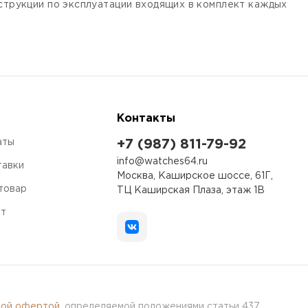
нструкции по эксплуатации входящих в комплект каждых
Контакты
аты
+7 (987) 811-79-92
info@watches64.ru
тавки
Москва, Каширское шоссе, 61Г,
 товар
ТЦ Каширская Плаза, этаж 1В
ет
ной офертой
, определяемой положениями статьи 437