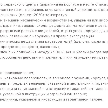
го сервисного центра (царапины на корпусе в месте стыка
мент питания, неправильно установленный уплотнитель крыш
ли низких (менее -20°С) температур;
м внешним механическим воздействием, ударными или вибр
, царапины, задиры, сколы, деформация материалов и детал
разрыв или растяжение деталей, отрыв ушек корпуса для кр
аги и связанные с нарушением правил эксплуатации;
имических веществ или растворителей (щелочи, кислоты, рт
 предметов, веществ, насекомых;
лок с их положения между 23:00 и 04:00 часами (когда за
сторожными действиями покупателя или нарушением правил
го производителем;
: истирание поверхности, в том числе покрытия, корпуса, 
лы в пределах величины, указанной в инструкции и гарант
х величины, указанной в инструкции и гарантийном талоне;
 указанной в инструкции и гарантийном талоне;
величины, указанной в инструкции и гарантийном талоне.