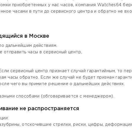
ломки приобретенных у нас часов, компания Watches64 бер
енное часами в пути до сервисного центра и обратно не вх
одящийся в Москве
по дальнейшим действиям.
е отправить часы в сервисный центр,
сли сервисный центр признает случай гарантийным, то пер
ам часы обратно. Если же случай не будет признан гаран
осле чего вы примите решение о дальнейших действиях.
азными способами (обговаривается с менеджером).
ивание не распространяется
ции:
зазубрины, отскочившие стрелки, риски, цифры, деформаци