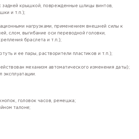
 с задней крышкой, поврежденные шлицы винтов,
ки и т.п.);
ационными нагрузками, применением внешней силы к
ей, слом, выгибание оси переводной головки,
епления браслета и т.п.);
уть и ее пары, растворители пластиков и т.п.);
действован механизм автоматического изменения даты);
 эксплуатации.
кнопок, головок часов, ремешка;
ийном талоне;