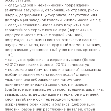
эксплуатации:
• следы ударов и механических повреждений
(вмятины, зазубрины, отскочившие стрелки, риски,
цифры, деформация циферблата, отсутствие или
деформация заводной головки, кнопок часов и т.п.);
• следы несанкционированного вскрытия вне
гарантийного сервисного центра (царапины на
корпусе в месте стыка с задней крышкой,
поврежденные шлицы винтов, отпечатки пальцев
внутри механизма, нестандартный элемент питания,
неправильно установленный уплотнитель крышки и
т.п.);
• следы воздействия на изделие высоких (более
+50°С) или низких (менее -20°С) температур;
• повреждения (внутренние и внешние), вызванные
любым внешним механическим воздействием,
ударными или вибрационными нагрузками,
применением внешней силы к частям изделия
(разбитое или выпавшее стекло, трещины, царапины,
задиры, сколы, деформация материалов и деталей,
слом, выгибание оси переводной головки,
искривление осей колес и баланса, деформации
пластин, разрыв или растяжение деталей, отрыв