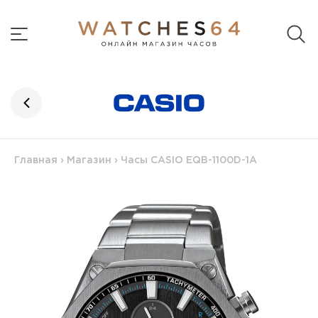
Главная
›
Магазин
›
Часы CASIO EQB-1100D-1A