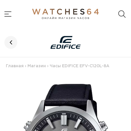
Главная
›
Магазин
›
Часы EDIFICE EFV-C120L-8A