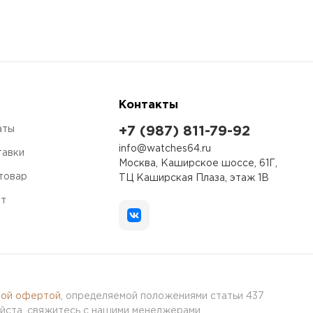
Контакты
аты
+7 (987) 811-79-92
info@watches64.ru
тавки
Москва, Каширское шоссе, 61Г,
 товар
ТЦ Каширская Плаза, этаж 1В
ет
ной офертой
, определяемой положениями статьи 437
йста, свяжитесь с нашими менеджерами.