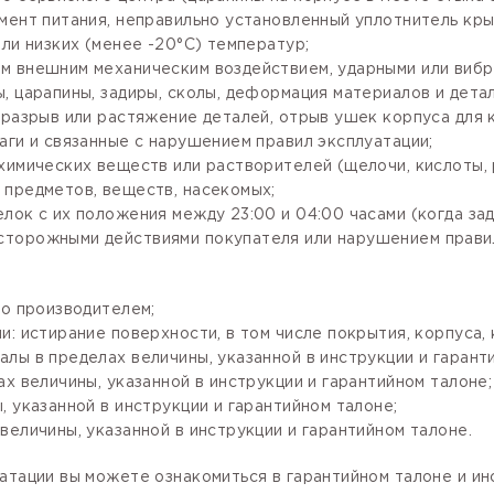
мент питания, неправильно установленный уплотнитель крыш
ли низких (менее -20°С) температур;
м внешним механическим воздействием, ударными или вибр
, царапины, задиры, сколы, деформация материалов и детал
разрыв или растяжение деталей, отрыв ушек корпуса для кр
аги и связанные с нарушением правил эксплуатации;
имических веществ или растворителей (щелочи, кислоты, рт
 предметов, веществ, насекомых;
лок с их положения между 23:00 и 04:00 часами (когда за
сторожными действиями покупателя или нарушением правил
го производителем;
: истирание поверхности, в том числе покрытия, корпуса, 
лы в пределах величины, указанной в инструкции и гарант
х величины, указанной в инструкции и гарантийном талоне;
 указанной в инструкции и гарантийном талоне;
величины, указанной в инструкции и гарантийном талоне.
атации вы можете ознакомиться в гарантийном талоне и и