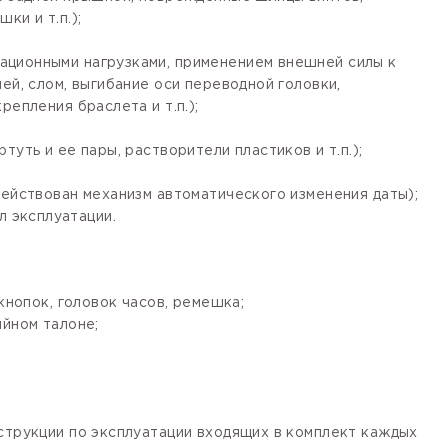
ки и т.п.);
ационными нагрузками, применением внешней силы к
ей, слом, выгибание оси переводной головки,
епления браслета и т.п.);
уть и ее пары, растворители пластиков и т.п.);
действован механизм автоматического изменения даты);
 эксплуатации.
кнопок, головок часов, ремешка;
ийном талоне;
нструкции по эксплуатации входящих в комплект каждых