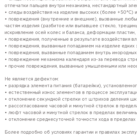
отпечатки пальцев внутри механизма, нестандартный эле
• следы воздействия на изделие высоких (более +50°С) и
• повреждения (внутренние и внешние), вызванные любы
частям изделия (разбитое или выпавшее стекло, трещины
искривление осей колес и баланса, деформации пластин, 
• повреждения, полученные в результате воздействия вл
• повреждения, вызванные попаданием на изделие едких х
• повреждения, вызванные попаданием внутрь инородных
• повреждение механизма календаря из-за перевода стре
• прочие повреждения, вызванные умышленными или нео
Не является дефектом:
• разрядка элемента питания (батарейки), установленно
• естественный износ элементов в процессе эксплуатации
• отклонение секундной стрелки от штрихов деления шка
• рассогласование часовой и минутной стрелок в предела
• люфт часовой и минутной стрелок в пределах величины,
• отклонение среднесуточной точности хода в пределах 
Более подробно об условиях гарантии и правилах эксплу