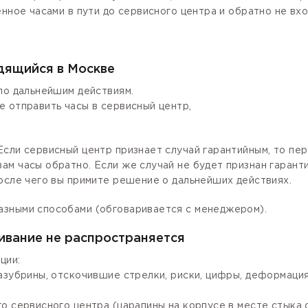
енное часами в пути до сервисного центра и обратно не вх
одящийся в Москве
по дальнейшим действиям.
е отправить часы в сервисный центр,
сли сервисный центр признает случай гарантийным, то пер
ам часы обратно. Если же случай не будет признан гаран
осле чего вы примите решение о дальнейших действиях.
азными способами (обговаривается с менеджером).
ивание не распространяется
ции:
зазубрины, отскочившие стрелки, риски, цифры, деформаци
го сервисного центра (царапины на корпусе в месте стыка