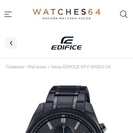
Главная
›
Магазин
›
Часы EDIFICE EFV-610DC-1A