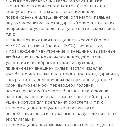
• следы несанкционированного вскрытия вне
гарантийного сервисного центра (царапины на
корпусе в месте стыка с задней крышкой,
поврежденные шлицы винтов, отпечатки пальцев
внутри механизма, нестандартный элемент питания,
неправильно установленный уплотнитель крышки и
т.п.);
• следы воздействия на изделие высоких (более
+50°С) или низких (менее -20°С) температур;
• повреждения (внутренние и внешние), вызванные
любым внешним механическим воздействием,
ударными или вибрационными нагрузками,
применением внешней силы к частям изделия
(разбитое или выпавшее стекло, трещины, царапины,
задиры, сколы, деформация материалов и деталей,
слом, выгибание оси переводной головки,
искривление осей колес и баланса, деформации
пластин, разрыв или растяжение деталей, отрыв
ушек корпуса для крепления браслета и т.п.);
• повреждения, полученные в результате
воздействия влаги и связанные с нарушением правил
эксплуатации;
• повреждения, вызванные попаданием на изделие