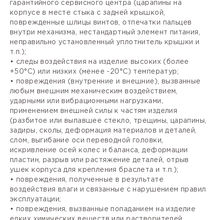
гарантийного сервисного центра (царапины на
корпусе в месте стыка с задней крышкой,
поврежденные шлицы винтов, отпечатки пальцев
внутри механизма, нестандартный элемент питания,
неправильно установленный уплотнитель крышки и
т.п.);
• следы воздействия на изделие высоких (более
+50°С) или низких (менее -20°С) температур;
• повреждения (внутренние и внешние), вызванные
любым внешним механическим воздействием,
ударными или вибрационными нагрузками,
применением внешней силы к частям изделия
(разбитое или выпавшее стекло, трещины, царапины,
задиры, сколы, деформация материалов и деталей,
слом, выгибание оси переводной головки,
искривление осей колес и баланса, деформации
пластин, разрыв или растяжение деталей, отрыв
ушек корпуса для крепления браслета и т.п.);
• повреждения, полученные в результате
воздействия влаги и связанные с нарушением правил
эксплуатации;
• повреждения, вызванные попаданием на изделие
едких химических веществ или растворителей