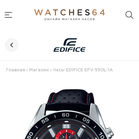
Главная
›
Магазин
›
Часы EDIFICE EFV-550L-1A