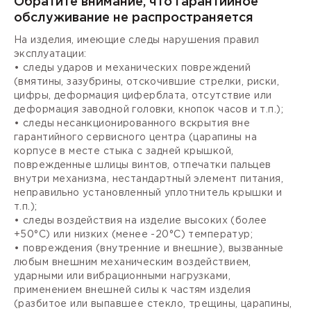
Обратите внимание, что гарантийное
обслуживание не распространяется
На изделия, имеющие следы нарушения правил
эксплуатации:
• следы ударов и механических повреждений
(вмятины, зазубрины, отскочившие стрелки, риски,
цифры, деформация циферблата, отсутствие или
деформация заводной головки, кнопок часов и т.п.);
• следы несанкционированного вскрытия вне
гарантийного сервисного центра (царапины на
корпусе в месте стыка с задней крышкой,
поврежденные шлицы винтов, отпечатки пальцев
внутри механизма, нестандартный элемент питания,
неправильно установленный уплотнитель крышки и
т.п.);
• следы воздействия на изделие высоких (более
+50°С) или низких (менее -20°С) температур;
• повреждения (внутренние и внешние), вызванные
любым внешним механическим воздействием,
ударными или вибрационными нагрузками,
применением внешней силы к частям изделия
(разбитое или выпавшее стекло, трещины, царапины,