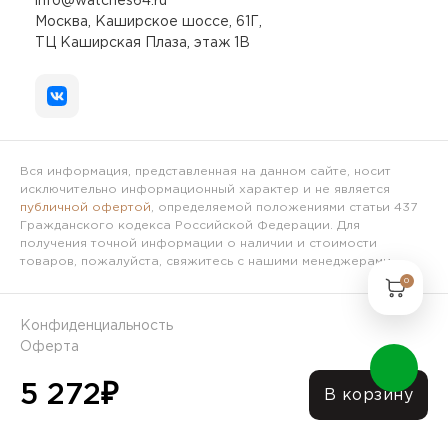
info@watches64.ru
Москва, Каширское шоссе, 61Г,
ТЦ Каширская Плаза, этаж 1В
Вся информация, представленная на данном сайте, носит
исключительно информационный характер и не является
публичной офертой
, определяемой положениями статьи 437
Гражданского кодекса Российской Федерации. Для
получения точной информации о наличии и стоимости
товаров, пожалуйста, свяжитесь с нашими менеджерами.
0
Конфиденциальность
Оферта
5 272
₽
© 2025 Интернет-магазин Часы64.ру
В корзину
Разработано в
mitroliti