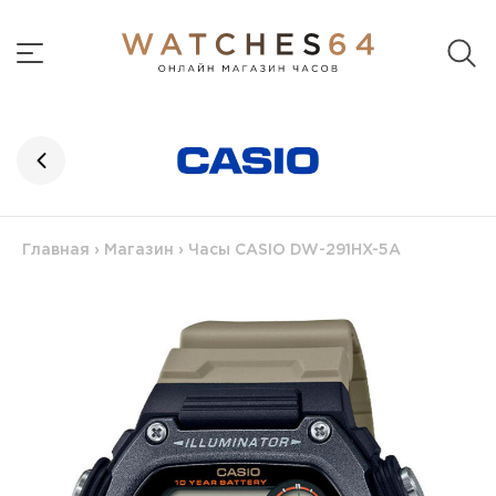
Главная
›
Магазин
›
Часы CASIO DW-291HX-5A