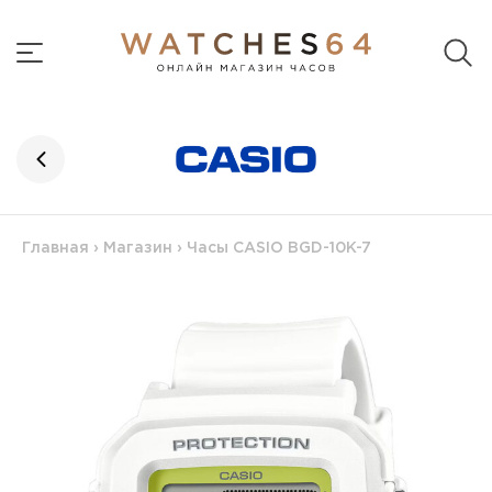
Главная
›
Магазин
›
Часы CASIO BGD-10K-7