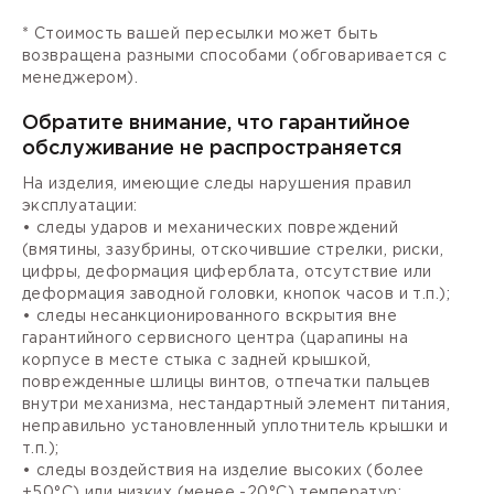
* Стоимость вашей пересылки может быть
возвращена разными способами (обговаривается с
менеджером).
Обратите внимание, что гарантийное
обслуживание не распространяется
На изделия, имеющие следы нарушения правил
эксплуатации:
• следы ударов и механических повреждений
(вмятины, зазубрины, отскочившие стрелки, риски,
цифры, деформация циферблата, отсутствие или
деформация заводной головки, кнопок часов и т.п.);
• следы несанкционированного вскрытия вне
гарантийного сервисного центра (царапины на
корпусе в месте стыка с задней крышкой,
поврежденные шлицы винтов, отпечатки пальцев
внутри механизма, нестандартный элемент питания,
неправильно установленный уплотнитель крышки и
т.п.);
• следы воздействия на изделие высоких (более
+50°С) или низких (менее -20°С) температур;