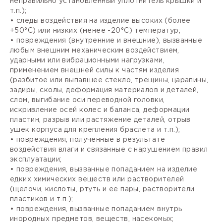
неправильно установленный уплотнитель крышки и
т.п.);
• следы воздействия на изделие высоких (более
+50°С) или низких (менее -20°С) температур;
• повреждения (внутренние и внешние), вызванные
любым внешним механическим воздействием,
ударными или вибрационными нагрузками,
применением внешней силы к частям изделия
(разбитое или выпавшее стекло, трещины, царапины,
задиры, сколы, деформация материалов и деталей,
слом, выгибание оси переводной головки,
искривление осей колес и баланса, деформации
пластин, разрыв или растяжение деталей, отрыв
ушек корпуса для крепления браслета и т.п.);
• повреждения, полученные в результате
воздействия влаги и связанные с нарушением правил
эксплуатации;
• повреждения, вызванные попаданием на изделие
едких химических веществ или растворителей
(щелочи, кислоты, ртуть и ее пары, растворители
пластиков и т.п.);
• повреждения, вызванные попаданием внутрь
инородных предметов, веществ, насекомых;