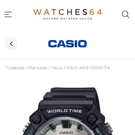
Главная
›
Магазин
›
Часы CASIO AEQ-120W-7A