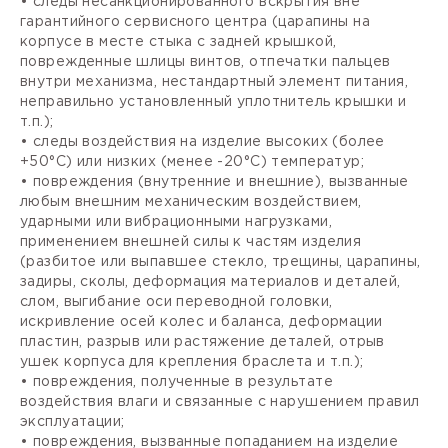
• следы несанкционированного вскрытия вне
гарантийного сервисного центра (царапины на
корпусе в месте стыка с задней крышкой,
поврежденные шлицы винтов, отпечатки пальцев
внутри механизма, нестандартный элемент питания,
неправильно установленный уплотнитель крышки и
т.п.);
• следы воздействия на изделие высоких (более
+50°С) или низких (менее -20°С) температур;
• повреждения (внутренние и внешние), вызванные
любым внешним механическим воздействием,
ударными или вибрационными нагрузками,
применением внешней силы к частям изделия
(разбитое или выпавшее стекло, трещины, царапины,
задиры, сколы, деформация материалов и деталей,
слом, выгибание оси переводной головки,
искривление осей колес и баланса, деформации
пластин, разрыв или растяжение деталей, отрыв
ушек корпуса для крепления браслета и т.п.);
• повреждения, полученные в результате
воздействия влаги и связанные с нарушением правил
эксплуатации;
• повреждения, вызванные попаданием на изделие