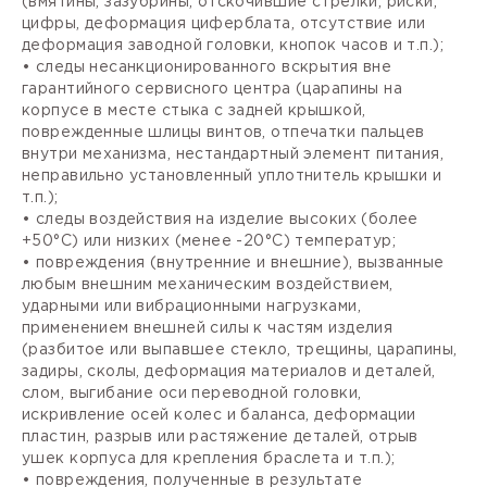
(вмятины, зазубрины, отскочившие стрелки, риски,
цифры, деформация циферблата, отсутствие или
деформация заводной головки, кнопок часов и т.п.);
• следы несанкционированного вскрытия вне
гарантийного сервисного центра (царапины на
корпусе в месте стыка с задней крышкой,
поврежденные шлицы винтов, отпечатки пальцев
внутри механизма, нестандартный элемент питания,
неправильно установленный уплотнитель крышки и
т.п.);
• следы воздействия на изделие высоких (более
+50°С) или низких (менее -20°С) температур;
• повреждения (внутренние и внешние), вызванные
любым внешним механическим воздействием,
ударными или вибрационными нагрузками,
применением внешней силы к частям изделия
(разбитое или выпавшее стекло, трещины, царапины,
задиры, сколы, деформация материалов и деталей,
слом, выгибание оси переводной головки,
искривление осей колес и баланса, деформации
пластин, разрыв или растяжение деталей, отрыв
ушек корпуса для крепления браслета и т.п.);
• повреждения, полученные в результате