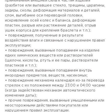
применением внешней силы к частям изделия
(разбитое или выпавшее стекло, трещины, царапины,
задиры, сколы, деформация материалов и деталей,
слом, выгибание оси переводной головки,
искривление осей колес и баланса, деформации
пластин, разрыв или растяжение деталей, отрыв
ушек корпуса для крепления браслета и т.п.);
• повреждения, полученные в результате
воздействия влаги и связанные с нарушением правил
эксплуатации;
• повреждения, вызванные попаданием на изделие
едких химических веществ или растворителей
(щелочи, кислоты, ртуть и ее пары, растворители
пластиков и т.п.);
• повреждения, вызванные попаданием внутрь
инородных предметов, веществ, насекомых;
• повреждение механизма календаря из-за перевода
стрелок с их положения между 23:00 и 04:00 часами
(когда задействован механизм автоматического
изменения даты);
• прочие повреждения, вызванные умышленными или
неосторожными действиями покупателя или
нарушением правил эксплуатации.