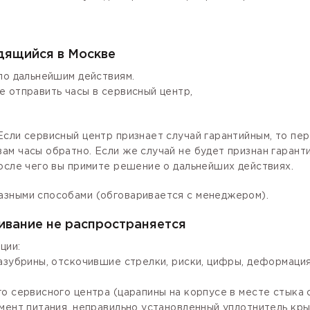
одящийся в Москве
по дальнейшим действиям.
е отправить часы в сервисный центр,
сли сервисный центр признает случай гарантийным, то пер
ам часы обратно. Если же случай не будет признан гаран
осле чего вы примите решение о дальнейших действиях.
азными способами (обговаривается с менеджером).
ивание не распространяется
ции:
зазубрины, отскочившие стрелки, риски, цифры, деформаци
го сервисного центра (царапины на корпусе в месте стыка
мент питания, неправильно установленный уплотнитель крыш