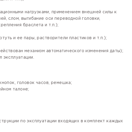
ационными нагрузками, применением внешней силы к
ей, слом, выгибание оси переводной головки,
епления браслета и т.п.);
уть и ее пары, растворители пластиков и т.п.);
действован механизм автоматического изменения даты);
 эксплуатации.
кнопок, головок часов, ремешка;
ийном талоне;
нструкции по эксплуатации входящих в комплект каждых