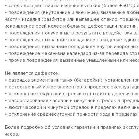
• следы воздействия на изделие высоких (более +50°С) и
• повреждения (внутренние и внешние), вызванные любы
частям изделия (разбитое или выпавшее стекло, трещины
искривление осей колес и баланса, деформации пластин, 
• повреждения, полученные в результате воздействия вл
• повреждения, вызванные попаданием на изделие едких х
• повреждения, вызванные попаданием внутрь инородных
• повреждение механизма календаря из-за перевода стре
• прочие повреждения, вызванные умышленными или нео
Не является дефектом:
• разрядка элемента питания (батарейки), установленно
• естественный износ элементов в процессе эксплуатации
• отклонение секундной стрелки от штрихов деления шка
• рассогласование часовой и минутной стрелок в предела
• люфт часовой и минутной стрелок в пределах величины,
• отклонение среднесуточной точности хода в пределах 
Более подробно об условиях гарантии и правилах эксплу
часов.