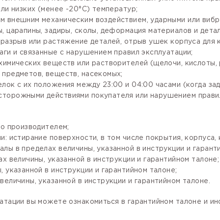
ли низких (менее -20°С) температур;
м внешним механическим воздействием, ударными или вибр
, царапины, задиры, сколы, деформация материалов и детал
разрыв или растяжение деталей, отрыв ушек корпуса для кр
аги и связанные с нарушением правил эксплуатации;
имических веществ или растворителей (щелочи, кислоты, рт
 предметов, веществ, насекомых;
лок с их положения между 23:00 и 04:00 часами (когда за
сторожными действиями покупателя или нарушением правил
го производителем;
: истирание поверхности, в том числе покрытия, корпуса, 
лы в пределах величины, указанной в инструкции и гарант
х величины, указанной в инструкции и гарантийном талоне;
 указанной в инструкции и гарантийном талоне;
величины, указанной в инструкции и гарантийном талоне.
атации вы можете ознакомиться в гарантийном талоне и и