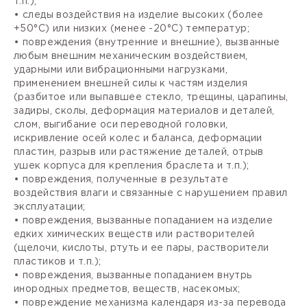
т.п.);
• следы воздействия на изделие высоких (более
+50°С) или низких (менее -20°С) температур;
• повреждения (внутренние и внешние), вызванные
любым внешним механическим воздействием,
ударными или вибрационными нагрузками,
применением внешней силы к частям изделия
(разбитое или выпавшее стекло, трещины, царапины,
задиры, сколы, деформация материалов и деталей,
слом, выгибание оси переводной головки,
искривление осей колес и баланса, деформации
пластин, разрыв или растяжение деталей, отрыв
ушек корпуса для крепления браслета и т.п.);
• повреждения, полученные в результате
воздействия влаги и связанные с нарушением правил
эксплуатации;
• повреждения, вызванные попаданием на изделие
едких химических веществ или растворителей
(щелочи, кислоты, ртуть и ее пары, растворители
пластиков и т.п.);
• повреждения, вызванные попаданием внутрь
инородных предметов, веществ, насекомых;
• повреждение механизма календаря из-за перевода