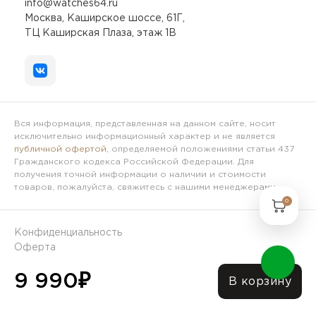
info@watches64.ru
Москва, Каширское шоссе, 61Г,
ТЦ Каширская Плаза, этаж 1В
Вся информация, представленная на данном сайте, носит
исключительно информационный характер и не является
публичной офертой
, определяемой положениями статьи 437
Гражданского кодекса Российской Федерации. Для
получения точной информации о наличии и стоимости
товаров, пожалуйста, свяжитесь с нашими менеджерами.
0
Конфиденциальность
Оферта
9 990
₽
© 2025 Интернет-магазин Часы64.ру
В корзину
Разработано в
mitroliti