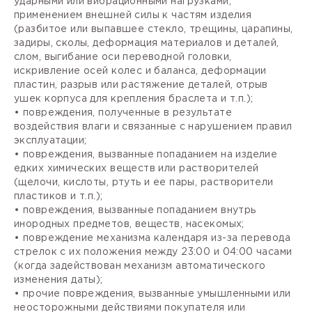
ударными или вибрационными нагрузками,
применением внешней силы к частям изделия
(разбитое или выпавшее стекло, трещины, царапины,
задиры, сколы, деформация материалов и деталей,
слом, выгибание оси переводной головки,
искривление осей колес и баланса, деформации
пластин, разрыв или растяжение деталей, отрыв
ушек корпуса для крепления браслета и т.п.);
• повреждения, полученные в результате
воздействия влаги и связанные с нарушением правил
эксплуатации;
• повреждения, вызванные попаданием на изделие
едких химических веществ или растворителей
(щелочи, кислоты, ртуть и ее пары, растворители
пластиков и т.п.);
• повреждения, вызванные попаданием внутрь
инородных предметов, веществ, насекомых;
• повреждение механизма календаря из-за перевода
стрелок с их положения между 23:00 и 04:00 часами
(когда задействован механизм автоматического
изменения даты);
• прочие повреждения, вызванные умышленными или
неосторожными действиями покупателя или