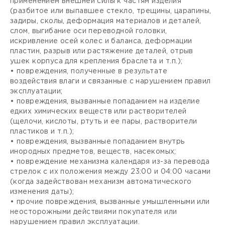
применением внешней силы к частям изделия
(разбитое или выпавшее стекло, трещины, царапины,
задиры, сколы, деформация материалов и деталей,
слом, выгибание оси переводной головки,
искривление осей колес и баланса, деформации
пластин, разрыв или растяжение деталей, отрыв
ушек корпуса для крепления браслета и т.п.);
• повреждения, полученные в результате
воздействия влаги и связанные с нарушением правил
эксплуатации;
• повреждения, вызванные попаданием на изделие
едких химических веществ или растворителей
(щелочи, кислоты, ртуть и ее пары, растворители
пластиков и т.п.);
• повреждения, вызванные попаданием внутрь
инородных предметов, веществ, насекомых;
• повреждение механизма календаря из-за перевода
стрелок с их положения между 23:00 и 04:00 часами
(когда задействован механизм автоматического
изменения даты);
• прочие повреждения, вызванные умышленными или
неосторожными действиями покупателя или
нарушением правил эксплуатации.