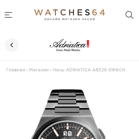
Главная
›
Магазин
›
Часы ADRIATICA A8326.S1R6CH