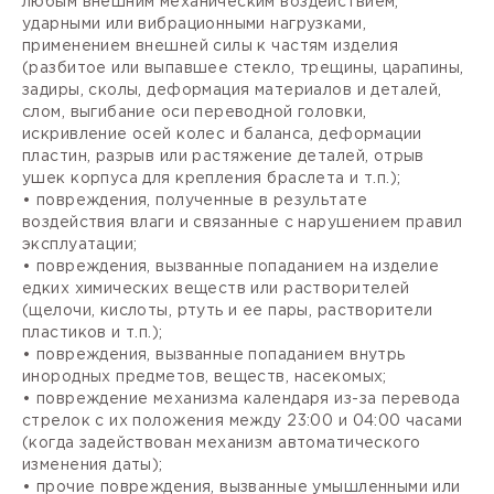
любым внешним механическим воздействием,
ударными или вибрационными нагрузками,
применением внешней силы к частям изделия
(разбитое или выпавшее стекло, трещины, царапины,
задиры, сколы, деформация материалов и деталей,
слом, выгибание оси переводной головки,
искривление осей колес и баланса, деформации
пластин, разрыв или растяжение деталей, отрыв
ушек корпуса для крепления браслета и т.п.);
• повреждения, полученные в результате
воздействия влаги и связанные с нарушением правил
эксплуатации;
• повреждения, вызванные попаданием на изделие
едких химических веществ или растворителей
(щелочи, кислоты, ртуть и ее пары, растворители
пластиков и т.п.);
• повреждения, вызванные попаданием внутрь
инородных предметов, веществ, насекомых;
• повреждение механизма календаря из-за перевода
стрелок с их положения между 23:00 и 04:00 часами
(когда задействован механизм автоматического
изменения даты);
• прочие повреждения, вызванные умышленными или