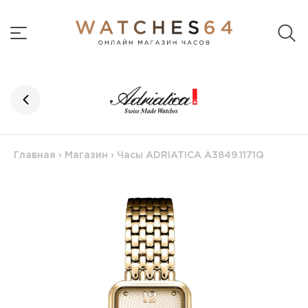
Главная
›
Магазин
›
Часы ADRIATICA A3849.1171Q