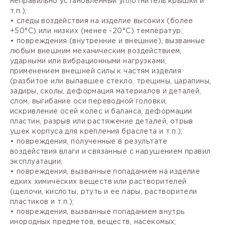
неправильно установленный уплотнитель крышки и
т.п.);
• следы воздействия на изделие высоких (более
+50°С) или низких (менее -20°С) температур;
• повреждения (внутренние и внешние), вызванные
любым внешним механическим воздействием,
ударными или вибрационными нагрузками,
применением внешней силы к частям изделия
(разбитое или выпавшее стекло, трещины, царапины,
задиры, сколы, деформация материалов и деталей,
слом, выгибание оси переводной головки,
искривление осей колес и баланса, деформации
пластин, разрыв или растяжение деталей, отрыв
ушек корпуса для крепления браслета и т.п.);
• повреждения, полученные в результате
воздействия влаги и связанные с нарушением правил
эксплуатации;
• повреждения, вызванные попаданием на изделие
едких химических веществ или растворителей
(щелочи, кислоты, ртуть и ее пары, растворители
пластиков и т.п.);
• повреждения, вызванные попаданием внутрь
инородных предметов, веществ, насекомых;