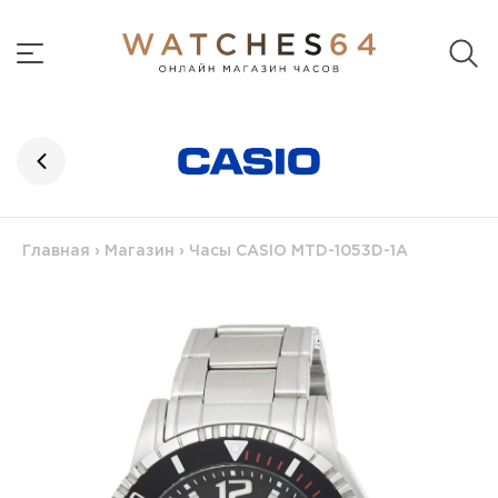
Главная
›
Магазин
›
Часы CASIO MTD-1053D-1A