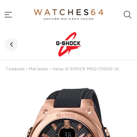
Главная
›
Магазин
›
Часы G-SHOCK MSG-C100G-1A