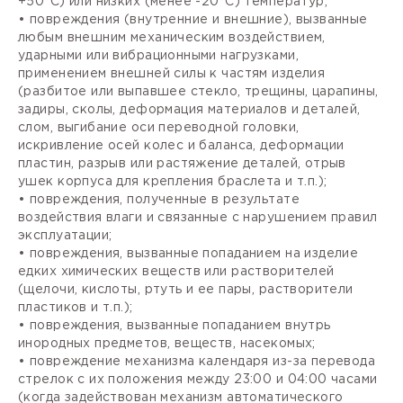
+50°С) или низких (менее -20°С) температур;
• повреждения (внутренние и внешние), вызванные
любым внешним механическим воздействием,
ударными или вибрационными нагрузками,
применением внешней силы к частям изделия
(разбитое или выпавшее стекло, трещины, царапины,
задиры, сколы, деформация материалов и деталей,
слом, выгибание оси переводной головки,
искривление осей колес и баланса, деформации
пластин, разрыв или растяжение деталей, отрыв
ушек корпуса для крепления браслета и т.п.);
• повреждения, полученные в результате
воздействия влаги и связанные с нарушением правил
эксплуатации;
• повреждения, вызванные попаданием на изделие
едких химических веществ или растворителей
(щелочи, кислоты, ртуть и ее пары, растворители
пластиков и т.п.);
• повреждения, вызванные попаданием внутрь
инородных предметов, веществ, насекомых;
• повреждение механизма календаря из-за перевода
стрелок с их положения между 23:00 и 04:00 часами
(когда задействован механизм автоматического