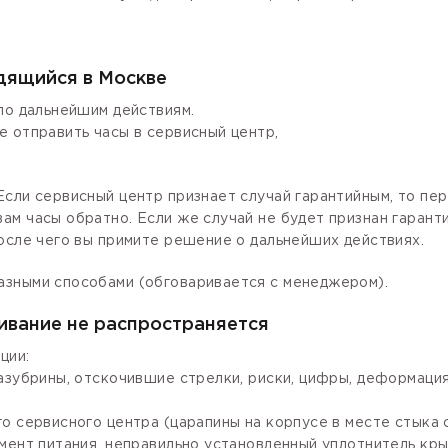
одящийся в Москве
по дальнейшим действиям.
е отправить часы в сервисный центр,
сли сервисный центр признает случай гарантийным, то пер
ам часы обратно. Если же случай не будет признан гаран
осле чего вы примите решение о дальнейших действиях.
азными способами (обговаривается с менеджером).
ивание не распространяется
ции:
зазубрины, отскочившие стрелки, риски, цифры, деформаци
го сервисного центра (царапины на корпусе в месте стыка
мент питания, неправильно установленный уплотнитель крыш