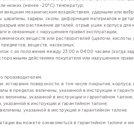
ли низких (менее -20°С) температур;
м внешним механическим воздействием, ударными или вибр
, царапины, задиры, сколы, деформация материалов и детал
разрыв или растяжение деталей, отрыв ушек корпуса для кр
аги и связанные с нарушением правил эксплуатации;
имических веществ или растворителей (щелочи, кислоты, рт
 предметов, веществ, насекомых;
лок с их положения между 23:00 и 04:00 часами (когда за
сторожными действиями покупателя или нарушением правил
го производителем;
: истирание поверхности, в том числе покрытия, корпуса, 
лы в пределах величины, указанной в инструкции и гарант
х величины, указанной в инструкции и гарантийном талоне;
 указанной в инструкции и гарантийном талоне;
величины, указанной в инструкции и гарантийном талоне.
атации вы можете ознакомиться в гарантийном талоне и и