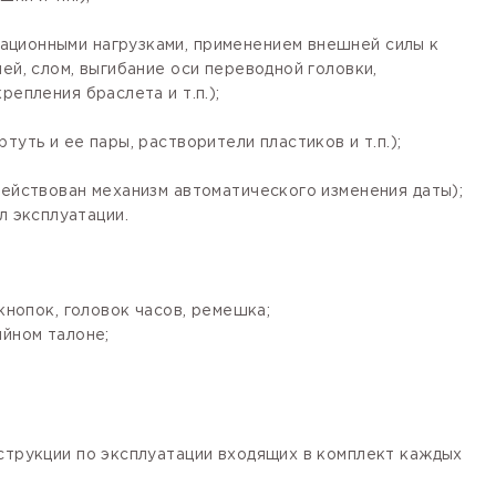
ационными нагрузками, применением внешней силы к
ей, слом, выгибание оси переводной головки,
епления браслета и т.п.);
уть и ее пары, растворители пластиков и т.п.);
действован механизм автоматического изменения даты);
 эксплуатации.
кнопок, головок часов, ремешка;
ийном талоне;
нструкции по эксплуатации входящих в комплект каждых