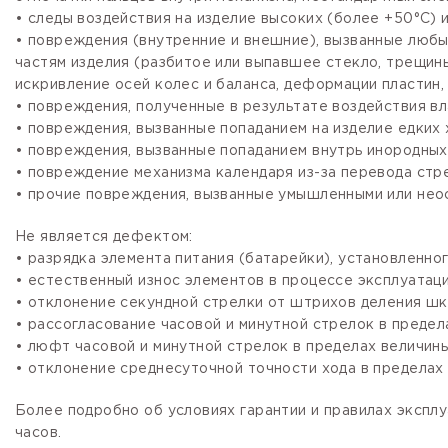
• следы воздействия на изделие высоких (более +50°С) и
• повреждения (внутренние и внешние), вызванные любы
частям изделия (разбитое или выпавшее стекло, трещины
искривление осей колес и баланса, деформации пластин, 
• повреждения, полученные в результате воздействия вл
• повреждения, вызванные попаданием на изделие едких х
• повреждения, вызванные попаданием внутрь инородных
• повреждение механизма календаря из-за перевода стре
• прочие повреждения, вызванные умышленными или нео
Не является дефектом:
• разрядка элемента питания (батарейки), установленно
• естественный износ элементов в процессе эксплуатации
• отклонение секундной стрелки от штрихов деления шка
• рассогласование часовой и минутной стрелок в предела
• люфт часовой и минутной стрелок в пределах величины,
• отклонение среднесуточной точности хода в пределах 
Более подробно об условиях гарантии и правилах эксплу
часов.