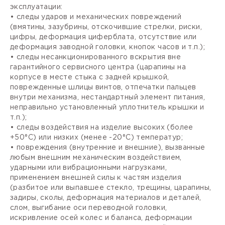
эксплуатации:
• следы ударов и механических повреждений
(вмятины, зазубрины, отскочившие стрелки, риски,
цифры, деформация циферблата, отсутствие или
деформация заводной головки, кнопок часов и т.п.);
• следы несанкционированного вскрытия вне
гарантийного сервисного центра (царапины на
корпусе в месте стыка с задней крышкой,
поврежденные шлицы винтов, отпечатки пальцев
внутри механизма, нестандартный элемент питания,
неправильно установленный уплотнитель крышки и
т.п.);
• следы воздействия на изделие высоких (более
+50°С) или низких (менее -20°С) температур;
• повреждения (внутренние и внешние), вызванные
любым внешним механическим воздействием,
ударными или вибрационными нагрузками,
применением внешней силы к частям изделия
(разбитое или выпавшее стекло, трещины, царапины,
задиры, сколы, деформация материалов и деталей,
слом, выгибание оси переводной головки,
искривление осей колес и баланса, деформации