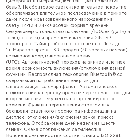
циферблат и цифровой дисплей. Цвет подсветки:
белый. Необритовое светонакопительное покрытие
обеспечивает длительное послесвечение в темноте
даже после кратковременного нахождения на
свету.
12-ти и 24-х часовой формат
времени.
Секундомер с точностью показаний 1/100сек (до 1ч) и
1сек (после 1ч) и временем измерения 24ч.
SPLIT-
хронограф.
Таймер
обратного отсчета от 1сек до
1ч.
Мировое время
– 38 городов (38 часовых поясов),
всемирное координированное время
(
UTC).
Автоматический переход на зимнее и летнее
время, возможность включения/отключения данной
функции. Беспроводная технология Bluetooth® со
сверхнизким потреблением энергии для
синхронизации со смартфоном. Автоматическое
подключение к серверу времени через смартфон для
корректировки текущего и настроек мирового
времени. Функции перемещения стрелок для
беспрепятственного просмотра информации на
дисплее, отключения/включения звука, поиска
телефона. Отображение дней недели на шести
языках. Смена отображения даты/месяца.
Водонепроницаемость в соответствии с ISO 2281.