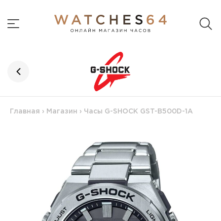
Главная
›
Магазин
›
Часы G-SHOCK GST-B500D-1A