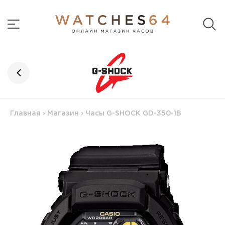
Главная
›
Магазин
›
Часы G-SHOCK GD-350-1B