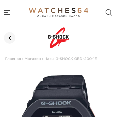
Главная
›
Магазин
›
Часы G-SHOCK GBD-200-1E