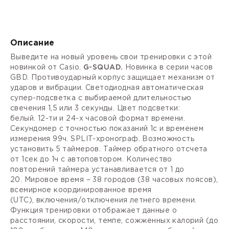
Описание
Выведите на новый уровень свои тренировки с этой
новинкой от Casio.
G-SQUAD.
Новинка в серии часов
GBD.
Противоударный корпус
защищает механизм от
ударов и вибрации. Светодиодная автоматическая
супер-подсветка с выбираемой длительностью
свечения 1,5 или 3 секунды. Цвет подсветки:
белый.
12-ти и 24-х часовой формат
времени.
Секундомер с точностью показаний 1с и временем
измерения 99ч.
SPLIT-хронограф.
Возможность
установить 5 таймеров.
Таймер
обратного отсчета
от 1сек до 1ч с автоповтором. Количество
повторений таймера устанавливается от 1 до
20.
Мировое время
– 38 городов (38 часовых поясов),
всемирное координированное время
(
UTC),
включения/отключения летнего времени.
Функция тренировки отображает данные о
расстоянии, скорости, темпе, сожженных калорий (до