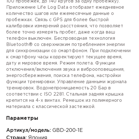
100 пробежек, до 140 кругов за одну пробежку).
Приложение Life Log Data отобразит ежедневное
количество шагов или ежемесячные данные о
пробежках. Связь с GPS для более быстрой
калибровки измерений расстояния, что позволяет
более точно измерять пробег, даже когда ваш
телефон выключен. Беспроводная технология
Bluetooth® со сверхнизким потреблением энергии
для синхронизации со смартфоном. При подключении
к смартфону часы корректируют текущее время,
дату и мировое время. Режим полета. Функции
отключения/включения звука и виброоповещения,
энергосбережения, поиска телефона, настройки
функции тренировки. Управление данными журнала
тренировок. Водонепроницаемость 20 Бар в
соответствии с ISO 2281. Стальная задняя крышка
крепится на 4-х винтах. Ремешок из полимерного
материала с классической застежкой.
Параметры
Артикул/модель:
GBD-200-1E
Страна:
Япония